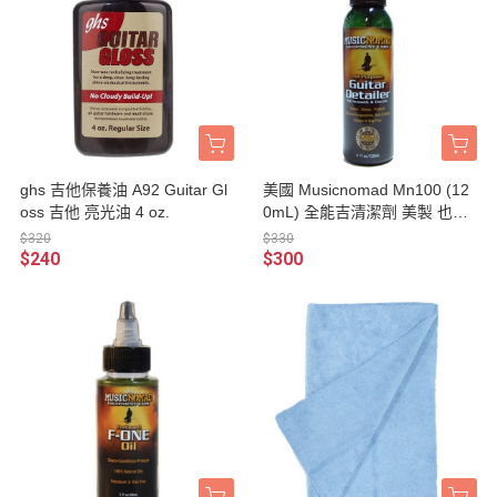
ghs 吉他保養油 A92 Guitar Gl
美國 Musicnomad Mn100 (12
oss 吉他 亮光油 4 oz.
0mL) 全能吉清潔劑 美製 也適
用於霧面吉他【Guitar Detaile
$320
$330
r/Mn-100】
$240
$300