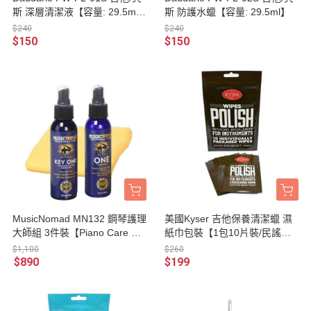
斯 深層清潔液【容量: 29.5m
斯 防護水蠟【容量: 29.5ml】
l】
$240
$240
$150
$150
MusicNomad MN132 鋼琴護理
美國Kyser 吉他保養清潔蠟 濕
大師組 3件裝【Piano Care Kit/
紙巾包裝【1包10片裝/民謠吉
MN-132】
他/電吉他/BASS可用】
$1,100
$260
$890
$199