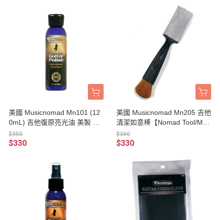
美國 Musicnomad Mn101 (12
美國 Musicnomad Mn205 吉他
0mL) 吉他復原亮光油 美製 也
清潔如意棒【Nomad Tool/Mn-
適用於霧面吉他【Guitar Polis
205】
$350
$360
h/Mn-101】
$330
$330