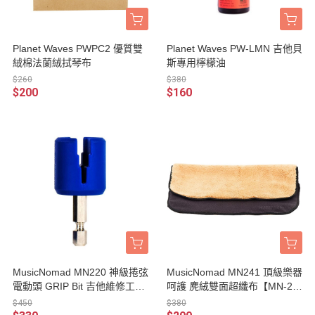
Planet Waves PWPC2 優質雙
Planet Waves PW-LMN 吉他貝
絨棉法蘭絨拭琴布
斯專用檸檬油
$260
$380
$200
$160
MusicNomad MN220 神級捲弦
MusicNomad MN241 頂級樂器
電動頭 GRIP Bit 吉他維修工具
呵護 麂絨雙面超纖布【MN-24
捲弦器 可搭配電鑽使用【MN-2
1】
$450
$380
20】