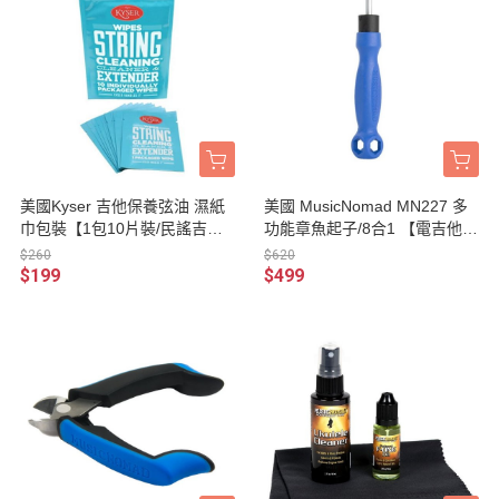
美國Kyser 吉他保養弦油 濕紙
美國 MusicNomad MN227 多
巾包裝【1包10片裝/民謠吉他/
功能章魚起子/8合1 【電吉他、
電吉他/BASS可用】
電貝斯、效果器適用/MN-22
$260
$620
7】
$199
$499