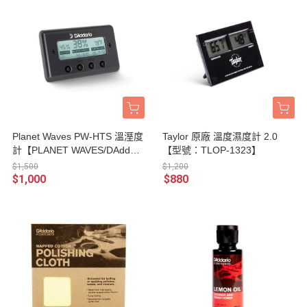
Planet Waves PW-HTS 溫溼度
Taylor 原廠 溫度濕度計 2.0
計【PLANET WAVES/DAddari
【型號：TLOP-1323】
o】
$1,500
$1,200
$1,000
$880