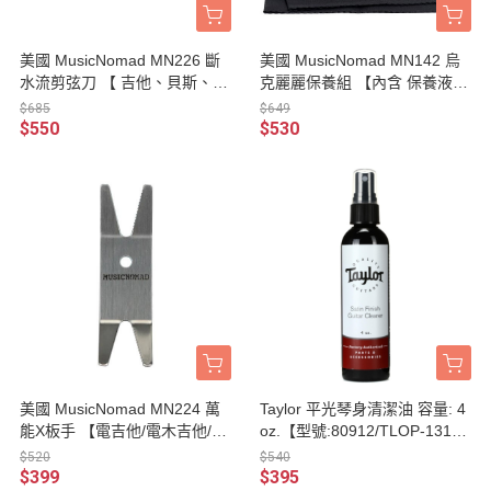
美國 MusicNomad MN226 斷
美國 MusicNomad MN142 烏
水流剪弦刀 【 吉他、貝斯、烏
克麗麗保養組 【內含 保養液/
克麗麗專用/MN-226 】
指板油/絨面琴布/三件一組 /MN
$685
$649
-142】
$550
$530
美國 MusicNomad MN224 萬
Taylor 平光琴身清潔油 容量: 4
能X板手 【電吉他/電木吉他/貝
oz.【型號:80912/TLOP-1311-
斯皆適用/MN-224】
04】
$520
$540
$399
$395