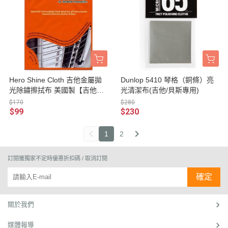
Hero Shine Cloth 吉他金屬拋
Dunlop 5410 琴格（銅條）亮
光除鏽擦拭布 美國製【吉他專
光清潔布(吉他/貝斯專用)
用/貝斯專用/保養/清潔/琴衍/銅
$170
$280
條/弦紐/弦栓/搖座/拾音器蓋】
$99
$230
1
2
訂閱獲獨家不定時優惠折扣碼 / 取消訂閱
確定
關於我們
媒體報導