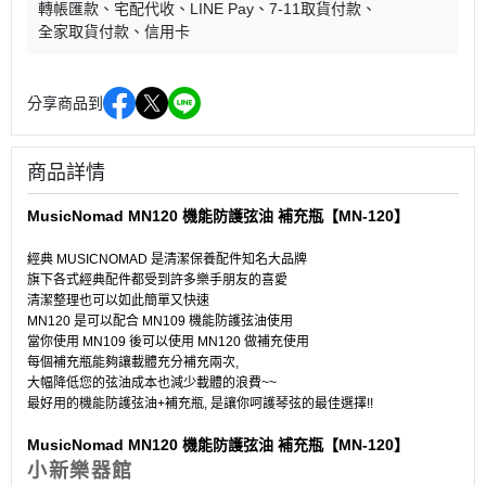
轉帳匯款
宅配代收
LINE Pay
7-11取貨付款
全家取貨付款
信用卡
分享商品到
商品詳情
MusicNomad MN120 機能防護弦油 補充瓶【MN-120】
經典 MUSICNOMAD 是清潔保養配件知名大品牌
旗下各式經典配件都受到許多樂手朋友的喜愛
清潔整理也可以如此簡單又快速
MN120 是可以配合 MN109 機能防護弦油使用
當你使用 MN109 後可以使用 MN120 做補充使用
每個補充瓶能夠讓載體充分補充兩次,
大幅降低您的弦油成本也減少載體的浪費~~
最好用的機能防護弦油+補充瓶, 是讓你呵護琴弦的最佳選擇!!
MusicNomad MN120 機能防護弦油 補充瓶【MN-120】
小新樂器館