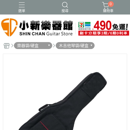
0
選單
搜尋
購物車
樂器袋/硬盒
木吉他琴袋/硬盒