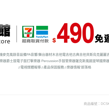
機
麥克風
錄音設備
PA音響/舞台器材
木吉他
電吉他
古典吉他
貝斯
烏克麗麗
樂器
爵士鼓
電子鼓
打擊樂器 Percussion
手鼓
管樂器
薩克斯風館
提琴
國樂
♫電視媒體報導
♫產品保固服務
♫樂器情報'部落格
商品編號：
DCS