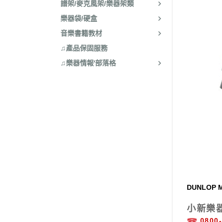
譜架/麥克風架/樂器架類
樂器袋/硬盒
音樂書籍教材
♫產品保固服務
♫樂器情報'部落格
DUNLOP 
小新樂
0800