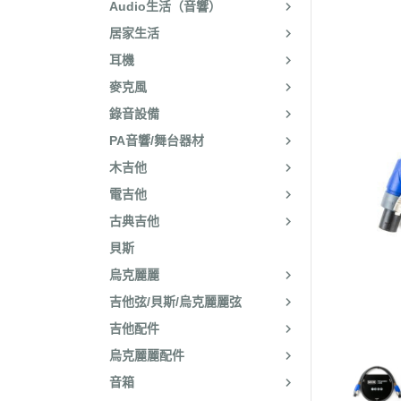
Audio生活（音響）
居家生活
耳機
麥克風
錄音設備
PA音響/舞台器材
木吉他
電吉他
古典吉他
貝斯
烏克麗麗
吉他弦/貝斯/烏克麗麗弦
吉他配件
烏克麗麗配件
音箱