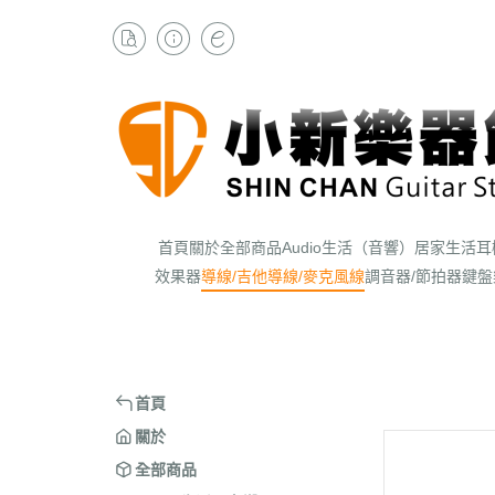
首頁
關於
全部商品
Audio生活（音響）
居家生活
耳
效果器
導線/吉他導線/麥克風線
調音器/節拍器
鍵盤
首頁
關於
全部商品