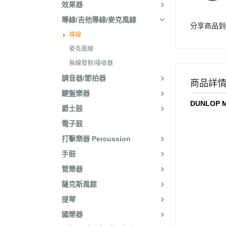
效果器
導線/吉他導線/麥克風線
分享商品到
導線
麥克風線
無線發射/接收器
調音器/節拍器
商品詳
鍵盤樂器
DUNLOP 
爵士鼓
電子鼓
打擊樂器 Percussion
手鼓
管樂器
薩克斯風館
提琴
國樂器