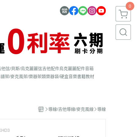
0
吉他弦/貝斯/烏克麗麗弦
吉他配件
烏克麗麗配件
音箱
器
譜架/麥克風架/樂器架類
樂器袋/硬盒
音樂書籍教材
導線/吉他導線/麥克風線
導線
KHD3