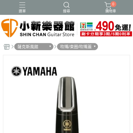
0
選單
搜尋
購物車
薩克斯風館
吹嘴/束圈/吹嘴蓋