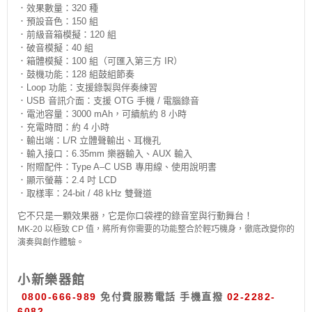
．效果數量：320 種
．預設音色：150 組
．前級音箱模擬：120 組
．破音模擬：40 組
．箱體模擬：100 組（可匯入第三方 IR）
．鼓機功能：128 組鼓組節奏
．Loop 功能：支援錄製與伴奏練習
．USB 音訊介面：支援 OTG 手機 / 電腦錄音
．電池容量：3000 mAh，可續航約 8 小時
．充電時間：約 4 小時
．輸出端：L/R 立體聲輸出、耳機孔
．輸入接口：6.35mm 樂器輸入、AUX 輸入
．附贈配件：Type A–C USB 專用線、使用說明書
．顯示螢幕：2.4 吋 LCD
．取樣率：24-bit / 48 kHz 雙聲道
它不只是一顆效果器，它是你口袋裡的錄音室與行動舞台！
MK-20 以極致 CP 值，將所有你需要的功能整合於輕巧機身，徹底改變你的
演奏與創作體驗。
小新樂器館
0800-666-989
免付費服務電話
手機直撥
02-2282-
6082