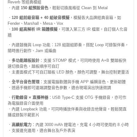
Reverb 等經典模組
．內建
150 組預設音色
，輕鬆切換風格從 Clean 到 Metal
．
120 組前級音箱 + 40 組破音模擬
，模擬各大品牌經典音箱，如
Fender、Marshall、Mesa、Vox
．
100 組高解析 IR 箱體模擬
，可匯入第三方 IR 檔案，自訂個人化音
牆
．內建鼓機與 Loop 功能：128 組鼓組節奏，搭配 Loop 可錄製伴奏，
隨時進行創作、Jam 或編曲
．
多功能踏板設計
：支援 STOMP 模式，可同時使用 A+B 雙踏板快
速切換音色，踏板順序可自訂
．主畫面模式下可自訂踏板 LED 顏色，顏色可調整，舞台控制更靈活
．
全平台音色管理
：支援電腦軟體與手機 APP 編輯音色、更新韌體
．透過手機即可遠端調整音色參數，適合現場演出快速微調
．
行動錄音 × 直播神器
：USB Type-C 支援 OTG 手機錄音，亦可作
為電腦錄音介面使用
．內建 Loopback 功能，可同時播放伴奏與收錄吉他聲音，輕鬆開直
播或錄製示範影片
．
高續航電力
：內建 3000 mAh 鋰電池，充電 4 小時可使用約 8 小時
．支援邊充邊用，適合舞台及戶外表演