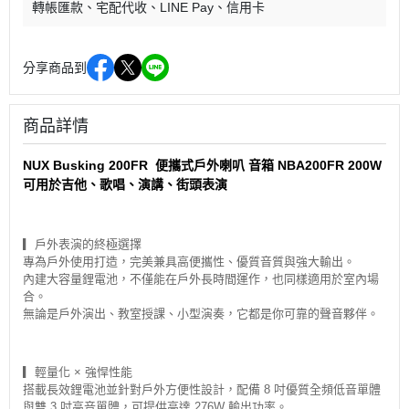
轉帳匯款
宅配代收
LINE Pay
信用卡
分享商品到
商品詳情
NUX Busking 200FR 便攜式戶外喇叭 音箱 NBA200FR 200W
可用於吉他、歌唱、演講、街頭表演
▎戶外表演的終極選擇
專為戶外使用打造，完美兼具高便攜性、優質音質與強大輸出。
內建大容量鋰電池，不僅能在戶外長時間運作，也同樣適用於室內場
合。
無論是戶外演出、教室授課、小型演奏，它都是你可靠的聲音夥伴。
▎輕量化 × 強悍性能
搭載長效鋰電池並針對戶外方便性設計，配備 8 吋優質全頻低音單體
與雙 3 吋高音單體，可提供高達 276W 輸出功率。