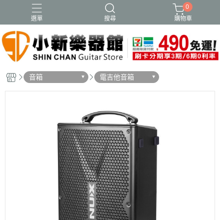
0
選單
搜尋
購物車
音箱
電吉他音箱