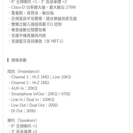
．8" 全頻喇叭 ×1、3" 高音單體 ×2
．Class-D 功率擴大器，最大輸出 276W
．重量輕、音質佳、輸出強
．全頻寬與平坦響應，適合樂器與麥克風
．雙獨立輸入通道搭載 EQ 控制
．專業級數位殘響效果
．支援手機直播與內錄
．支援藍牙音訊播放（含 NBT-1）
▎規格參數
阻抗（Impedance）
．Channel 1：Hi-Z 1MΩ；Line 10KΩ
．Channel 2：Hi-Z 1MΩ
．AUX In：20KΩ
．Smartphone In/Out：20KΩ / 470Ω
．Line In / Dual In：100KΩ
．Line Out / Dual Out：200Ω
．DI Out：300Ω
喇叭（Speakers）
．8" 全頻喇叭 ×1
．3" 高音單體 ×2