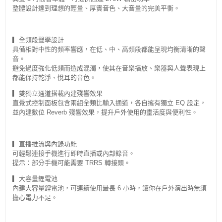
整體設計達到理想的輕量、厚實音色、大音量的完美平衡。
▎全頻段聲學設計
具備相對中性的頻率響應，在低、中、高頻段都能呈現均衡清晰的聲
音。
避免過度強化低頻而造成混濁，使其在音樂播放、樂器與人聲表現上
都能保持乾淨、悅耳的音色。
▎雙獨立通道搭載內建殘響效果
直覺式控制面板包含兩組全類比輸入通道，各自擁有獨立 EQ 設定，
並內建數位 Reverb 殘響效果，提升戶外使用的靈活度與便利性。
▎直播推流與內錄功能
可輕鬆連接手機進行即時直播或內部錄音。
提示：部分手機可能需要 TRRS 轉接頭。
▎大容量鋰電池
內建大容量鋰電池，可連續使用最長 6 小時，讓你在戶外演出時無須
擔心電力不足。