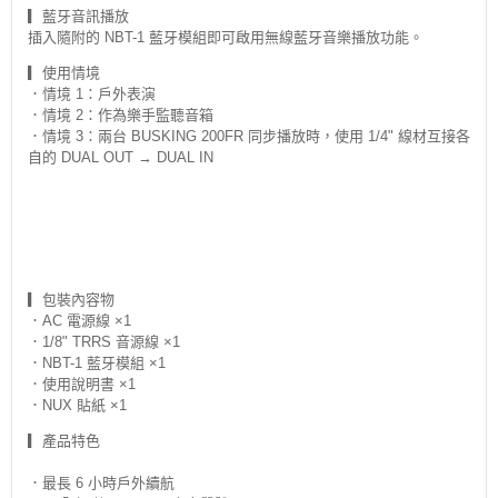
▎藍牙音訊播放
插入隨附的 NBT-1 藍牙模組即可啟用無線藍牙音樂播放功能。
▎使用情境
．情境 1：戶外表演
．情境 2：作為樂手監聽音箱
．情境 3：兩台 BUSKING 200FR 同步播放時，使用 1/4" 線材互接各
自的 DUAL OUT → DUAL IN
▎包裝內容物
．AC 電源線 ×1
．1/8" TRRS 音源線 ×1
．NBT-1 藍牙模組 ×1
．使用說明書 ×1
．NUX 貼紙 ×1
▎產品特色
．最長 6 小時戶外續航