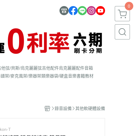
0
吉他弦/貝斯/烏克麗麗弦
吉他配件
烏克麗麗配件
音箱
器
譜架/麥克風架/樂器架類
樂器袋/硬盒
音樂書籍教材
錄音設備
其他軟硬體設備
kon-T