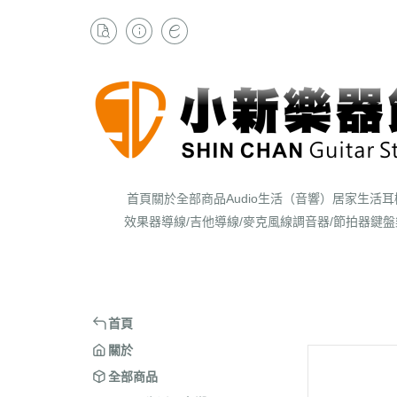
首頁
關於
全部商品
Audio生活（音響）
居家生活
耳
效果器
導線/吉他導線/麥克風線
調音器/節拍器
鍵盤
首頁
關於
全部商品