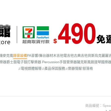
機
麥克風
錄音設備
PA音響/舞台器材
木吉他
電吉他
古典吉他
貝斯
烏克麗麗
樂器
爵士鼓
電子鼓
打擊樂器 Percussion
手鼓
管樂器
薩克斯風館
提琴
國樂
♫電視媒體報導
♫產品保固服務
♫樂器情報'部落格
商品編號：
Spea