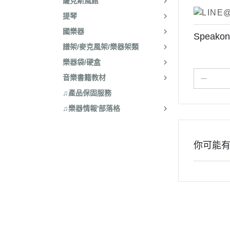
薩克斯風館
提琴
國樂器
Speak
譜架/麥克風架/樂器架類
樂器袋/硬盒
音樂書籍教材
♫產品保固服務
♫樂器情報'部落格
你可能