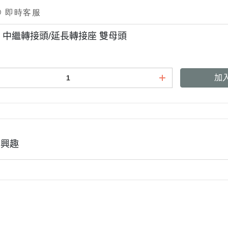
on 中繼轉接頭/延長轉接座 雙母頭
加
有興趣