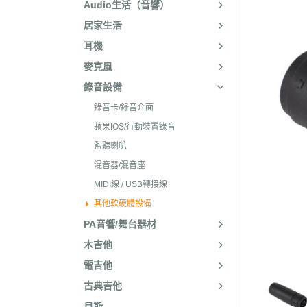
Audio生活（音響）
居家生活
耳機
麥克風
錄音設備
錄音卡/錄音介面
蘋果IOS/行動裝置錄音
監聽喇叭
混音器/混音座
MIDI線 / USB轉接線
其他軟硬體設備
PA音響/舞台器材
木吉他
電吉他
古典吉他
貝斯