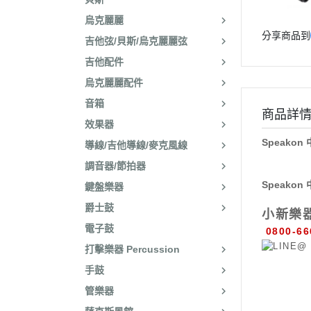
烏克麗麗
分享商品到
吉他弦/貝斯/烏克麗麗弦
吉他配件
烏克麗麗配件
音箱
商品詳
效果器
Speako
導線/吉他導線/麥克風線
調音器/節拍器
Speako
鍵盤樂器
爵士鼓
小新樂
電子鼓
0800-66
打擊樂器 Percussion
手鼓
管樂器