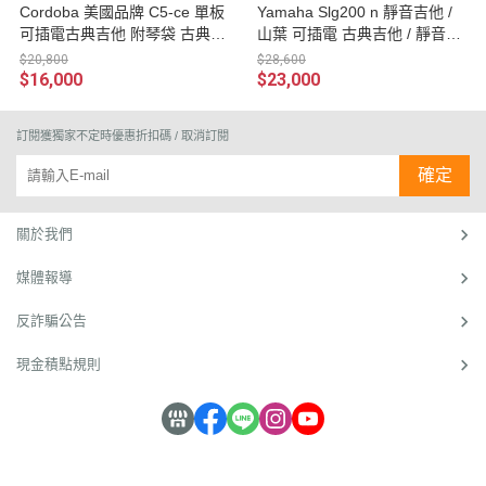
Cordoba 美國品牌 C5-ce 單板
Yamaha Slg200 n 靜音吉他 /
可插電古典吉他 附琴袋 古典吉
山葉 可插電 古典吉他 / 靜音古
他腳踏板 擦琴布 導線
典吉他 尼龍吉他 Slg200n 全新
$20,800
$28,600
改款 台灣 山葉 總代理
$16,000
$23,000
訂閱獲獨家不定時優惠折扣碼 / 取消訂閱
確定
關於我們
媒體報導
反詐騙公告
現金積點規則