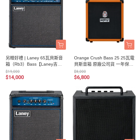
另贈好禮 | Laney 65瓦貝斯音
Orange Crush Bass 25 25瓦電
箱（Rb3）Bass【Laney吉他
貝斯音箱 原廠公司貨 一年保固
音箱專賣店/rb-3】
【音箱專賣店/英國大廠品牌/橘
$19,000
$8,000
子音箱】
$14,000
$6,800