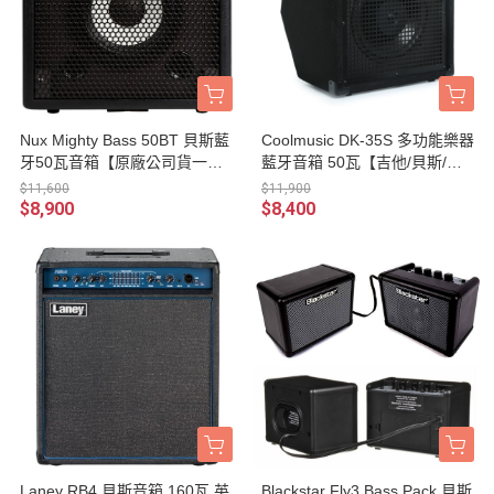
Nux Mighty Bass 50BT 貝斯藍
Coolmusic DK-35S 多功能樂器
牙50瓦音箱【原廠公司貨一年
藍牙音箱 50瓦【吉他/貝斯/鍵
保固/Mighty Bass-50BT】
盤/人聲/街頭藝人音箱/DK35
$11,600
$11,900
S】
$8,900
$8,400
Laney RB4 貝斯音箱 160瓦 英
Blackstar Fly3 Bass Pack 貝斯