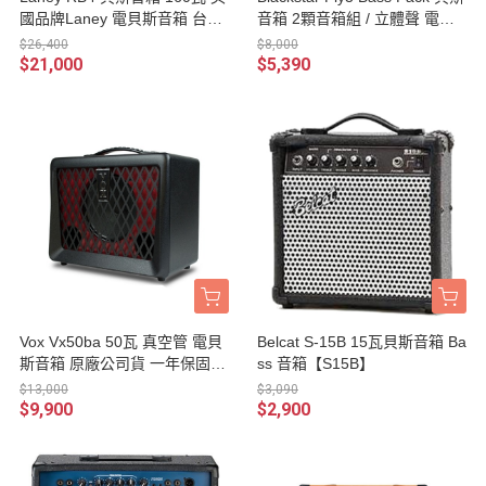
國品牌Laney 電貝斯音箱 台灣
音箱 2顆音箱組 / 立體聲 電池
公司貨
攜帶
$26,400
$8,000
$21,000
$5,390
Vox Vx50ba 50瓦 真空管 電貝
Belcat S-15B 15瓦貝斯音箱 Ba
斯音箱 原廠公司貨 一年保固
ss 音箱【S15B】
【vx50 ba】
$13,000
$3,090
$9,900
$2,900