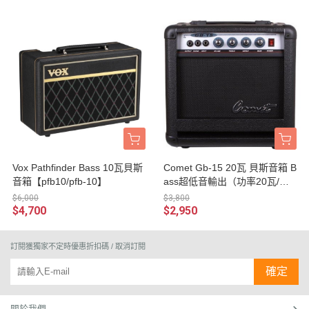
Vox Pathfinder Bass 10瓦貝斯
Comet Gb-15 20瓦 貝斯音箱 B
音箱【pfb10/pfb-10】
ass超低音輸出（功率20瓦/音
色紮實/Gb15）20w
$6,000
$3,800
$4,700
$2,950
訂閱獲獨家不定時優惠折扣碼 / 取消訂閱
確定
關於我們