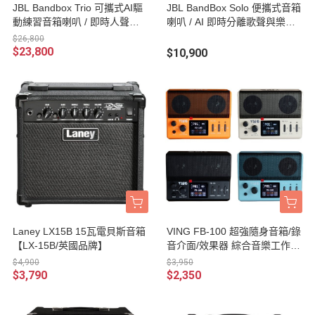
JBL Bandbox Trio 可攜式AI驅
JBL BandBox Solo 便攜式音箱
動練習音箱喇叭 / 即時人聲與
喇叭 / AI 即時分離歌聲與樂器 /
樂器聲分離 /經典吉他效果器模
隨時練團 台灣公司貨
$26,800
擬 台灣公司貨
$23,800
$10,900
Laney LX15B 15瓦電貝斯音箱
VING FB-100 超強隨身音箱/錄
【LX-15B/英國品牌】
音介面/效果器 綜合音樂工作站
吉他/貝斯/電吉他 綜合效果器 F
$4,900
$3,950
B100
$3,790
$2,350