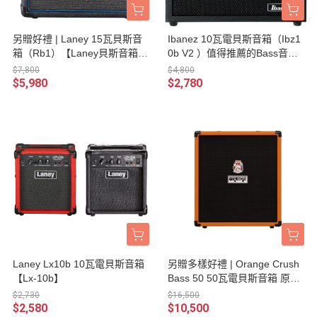
另贈好禮 | Laney 15瓦貝斯音
Ibanez 10瓦電貝斯音箱（Ibz1
箱（Rb1）【Laney貝斯音箱專
0b V2 ）值得推薦的Bass音箱
賣店/Rb-1】
【Ibanez專賣店/Ibz-10b V2】
$7,800
$4,800
$5,980
$2,780
Laney Lx10b 10瓦電貝斯音箱
另贈多樣好禮 | Orange Crush
【Lx-10b】
Bass 50 50瓦電貝斯音箱 原廠
公司貨 一年保固【音箱專賣店/
$2,730
$16,500
英國大廠品牌/橘子音箱】
$2,580
$10,500