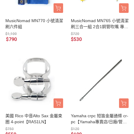
MusicNomad MN770 小號清潔
MusicNomad MN765 小號清潔
刷六件組
刷三合一組 2合1銅管吹嘴 專用
刷+超長閥門刷+小號專用蛇刷
$1,100
$720
$790
$530
美國 Rico 中音Alto Sax 金屬束
Yamaha crpc 短笛金屬通條 cr-
圈 4-point【RAS1LN】
pc【Yamaha專賣店/日廠/管樂
器保養品】
$750
$120