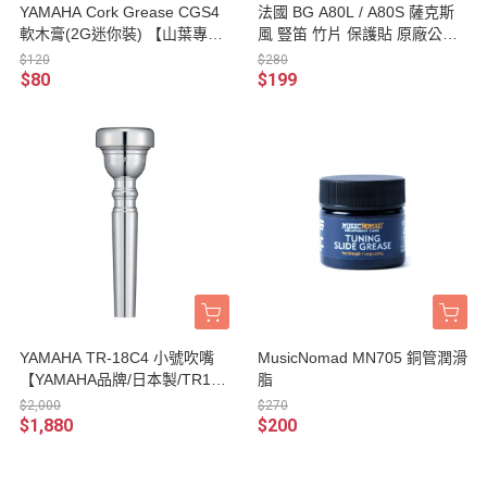
YAMAHA Cork Grease CGS4
法國 BG A80L / A80S 薩克斯
軟木膏(2G迷你裝) 【山葉專賣
風 豎笛 竹片 保護貼 原廠公司
店/日本廠/管樂器保養品】
貨
$120
$280
$80
$199
YAMAHA TR-18C4 小號吹嘴
MusicNomad MN705 銅管潤滑
【YAMAHA品牌/日本製/TR18
脂
C4】
$2,000
$270
$1,880
$200