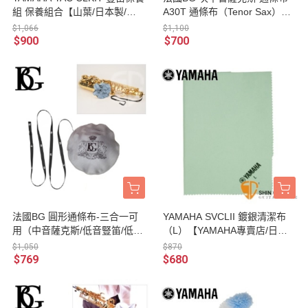
組 保養組合【山葉/日本製/管
A30T 通條布（Tenor Sax）超
樂器保養/CLMKIT02 】
細纖維/快速吸水/可水洗
$1,066
$1,100
$900
$700
法國BG 圓形通條布-三合一可
YAMAHA SVCLII 鍍銀清潔布
用（中音薩克斯/低音豎笛/低音
（L）【YAMAHA專賣店/日製/
長笛） 通條布 A30A 超細纖維/
管樂器保養品】
$1,050
$870
快速吸水/可水洗 （Alto Sax/Ba
$769
$680
ss Clar/Bass Flute）