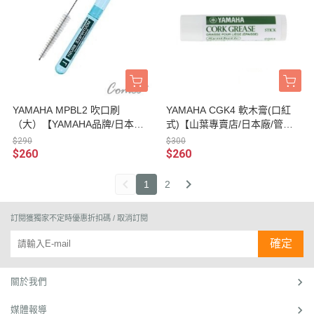
YAMAHA MPBL2 吹口刷
YAMAHA CGK4 軟木膏(口紅
（大）【YAMAHA品牌/日本廠/
式)【山葉專賣店/日本廠/管樂
管樂器保養品】
器保養品】
$290
$300
$260
$260
1
2
訂閱獲獨家不定時優惠折扣碼 / 取消訂閱
確定
關於我們
媒體報導