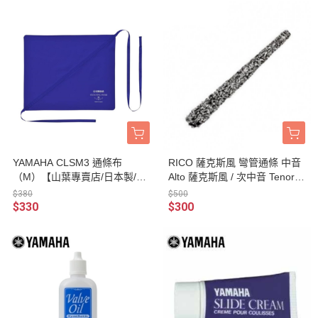
YAMAHA CLSM3 通條布
RICO 薩克斯風 彎管通條 中音
（M）【山葉專賣店/日本製/管
Alto 薩克斯風 / 次中音 Tenor
樂器保養品】
薩克斯風 / Neck 通條
$380
$500
$330
$300