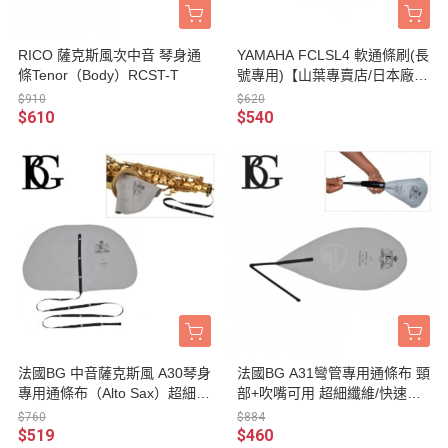
RICO 薩克斯風次中音 琴身通
YAMAHA FCLSL4 軟通條刷(長
條Tenor（Body）RCST-T
號專用)【山葉專賣店/日本廠/
管樂器保養品】
$910
$620
$610
$540
法國BG 中音薩克斯風 A30琴身
法國BG A31彎管專用通條布 頸
專用通條布（Alto Sax）超細纖
部+吹嘴可用 超細纖維/快速吸
維/快速吸水/可水洗
水/可水洗【薩克斯風/豎笛/管
$760
$884
樂 皆可用】
$519
$460