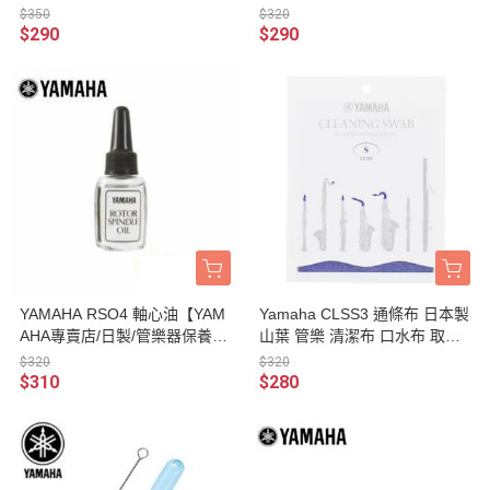
器保養品】
$350
$320
$290
$290
YAMAHA RSO4 軸心油【YAM
Yamaha CLSS3 通條布 日本製
AHA專賣店/日製/管樂器保養
山葉 管樂 清潔布 口水布 取代
品】
CLSS2
$320
$320
$310
$280