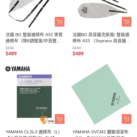
法國 BG 豎笛通條布 A32 黑管
法國BG 高音薩克斯風/ 豎笛通
通條布（降B調豎笛/中音豎笛/
條布 A33 （Soprano 高音薩克
Clarinet）超細纖維/快速吸水/
斯風/ Eb Clarinet 降E調豎笛）
$680
$680
可水洗
超細纖維/快速吸水/可水洗
$489
$489
YAMAHA CLSL3 通條布（L）
YAMAHA SVCM2 鍍銀清潔布