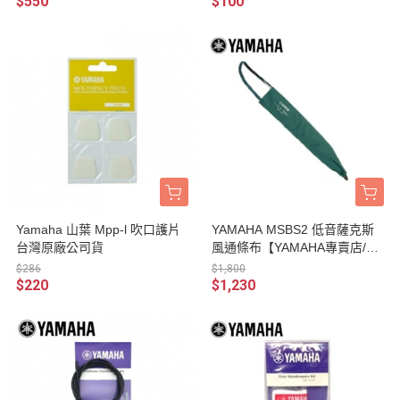
$550
$100
Yamaha 山葉 Mpp-l 吹口護片
YAMAHA MSBS2 低音薩克斯
台灣原廠公司貨
風通條布【YAMAHA專賣店/日
廠/管樂器保養品】
$286
$1,800
$220
$1,230