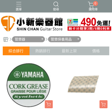
0
選單
搜尋
購物車
管樂器
管樂保養用品
綜合排行
熱銷排行
最新上架
價格