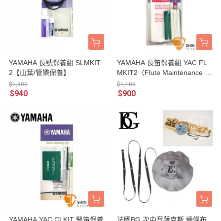
YAMAHA 長號保養組 SLMKIT
YAMAHA 長笛保養組 YAC FL
2【山葉/管樂保養】
MKIT2（Flute Maintenance Ki
t） 【山葉品牌/日製/管樂器保
$1,300
$1,100
養品】
$940
$900
YAMAHA YAC CLKIT 豎笛保養
法國BG 次中音薩克斯 通條布