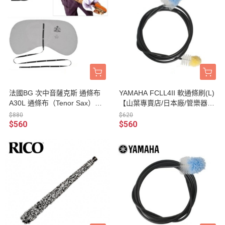
法國BG 次中音薩克斯 通條布
YAMAHA FCLL4II 軟通條刷(L)
A30L 通條布（Tenor Sax）超
【山葉專賣店/日本廠/管樂器保
細纖維/快速吸水/可水洗
養品】
$880
$620
$560
$560