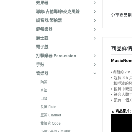
效果器
導線/吉他導線/麥克風線
分享商品到
調音器/節拍器
鍵盤樂器
爵士鼓
電子鼓
商品詳
打擊樂器 Percussion
MusicNo
手鼓
• 創新的 
管樂器
• 超長 3
陶笛
和唾液的杯
• 優質中
直笛
• 符合人
口琴
• 配有一個
長笛 Flute
▲ 商品影片:
豎笛 Clarinet
雙簧管 Oboe
小號 / 長號 / 法國號