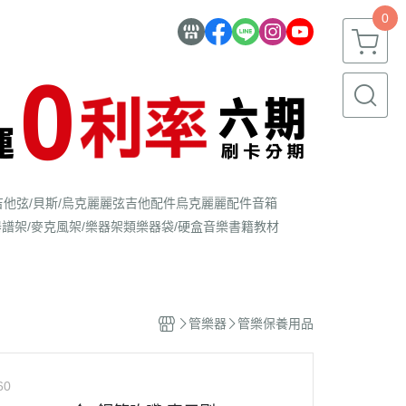
0
吉他弦/貝斯/烏克麗麗弦
吉他配件
烏克麗麗配件
音箱
器
譜架/麥克風架/樂器架類
樂器袋/硬盒
音樂書籍教材
管樂器
管樂保養用品
60