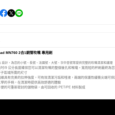
情
mad MN760 2合1銅管吹嘴 專用刷
2 'n 1 設計，為您的小號、長號、法國號、大號、次中音號等提供完整的吹嘴清潔和護理
.5 英吋/9 公分長度確保您可以清潔吹嘴的整個後孔和喉嚨。寬而短的杯刷最終
子區域所需的尺寸
硬纖維具有完美的拉伸強度，可有效清潔污垢和唾液，兩端的保護性緩衝尖端可保
體工學的手柄，在清潔時提供高效舒適的體驗
方便的可重新密封的儲物袋，由可回收的 PET/PE 材料製成