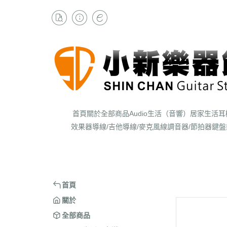
首頁
關於
全部商品
Audio生活（音響）
居家生活
耳
效果器
導線/吉他導線/麥克風線
調音器/節拍器
鍵盤
首頁
關於
全部商品