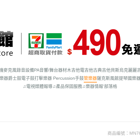
機
麥克風
錄音設備
PA音響/舞台器材
木吉他
電吉他
古典吉他
貝斯
烏克麗麗
樂器
爵士鼓
電子鼓
打擊樂器 Percussion
手鼓
管樂器
薩克斯風館
提琴
國樂
♫電視媒體報導
♫產品保固服務
♫樂器情報'部落格
商品編號：
MN7