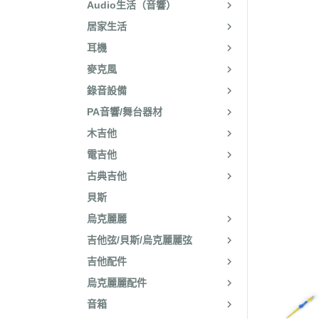
Audio生活（音響）
居家生活
耳機
麥克風
錄音設備
PA音響/舞台器材
木吉他
電吉他
古典吉他
貝斯
烏克麗麗
吉他弦/貝斯/烏克麗麗弦
吉他配件
烏克麗麗配件
音箱