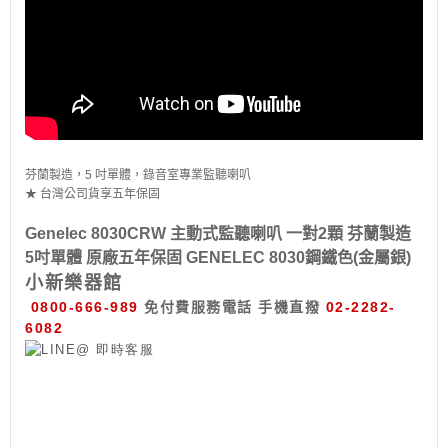
芬蘭製造，5 吋單體，錄音室專業監聽喇叭
★ 台灣公司貨享五年保固
Genelec 8030CRW 主動式監聽喇叭 一對2顆 芬蘭製造
5吋單體 原廠五年保固 GENELEC 8030鋼鐵色(金屬銀)
小新樂器館
0800-666-989
免付費服務電話
手機直撥
02-2282-
6082