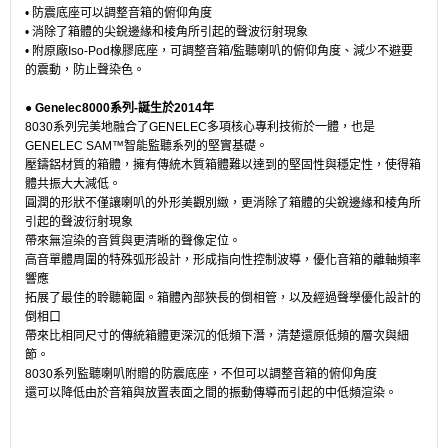
• 防震底座可以調整音箱的俯仰角度
• 消除了箱體的尖銳邊緣和棱角所引起的聲波衍射現象
• 附原廠Iso-Pod橡膠底座，可調整音箱/監聽喇叭的俯仰角度、減少不避要
的震動，防止聲染色。
●
Genelec8000系列-誕生於2014年
8030系列完美地融合了GENELEC多項核心專利技術於一體，也是
GENELEC SAM™智能監聽系列的堅實基礎。
壓鑄鋁材質的箱體，擁有傳統木質箱體難以達到的堅固性與穩定性，使得箱
體共振大大減低。
圓潤的形狀不僅讓喇叭的外形美觀別緻，更消除了箱體的尖銳邊緣和棱角所
引起的聲波衍射現象
帶來無渲染的音質與更清晰的聲像定位。
高音單體周圍的特殊弧形設計，形成指向性控制波導，優化音箱的離軸頻率
響應
拓展了最佳的聆聽範圍。箱體內部狹長的倒相管，以及經過聲學優化設計的
倒相口
帶來比相同尺寸的傳統箱體更深沉的低頻下潛，清楚還原低頻的層次與細
節。
8030系列監聽喇叭附贈的防震底座，不但可以調整音箱的俯仰角度
還可以降低由於音箱與放置表面之間的振動傳導而引起的中低頻渲染。