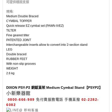
可提供穩固支撐
規格:
Medium Double Braced
CYMBAL TOPPER
Quick release EZ cymbal set (PAWN-IVEZ)
TILTER
Fine geared tilter
PATENTED JOINT
Interchangeable inserts allow to convert into 2-section stand
LEG
Double braced
RUBBER FEET
With non-slip grooves
WEIGHT
2.6 kg
DIXON PSY-P2 銅鈸直架 Medium Cymbal Stand【PSYP2】
小新樂器館
0800-666-989
免付費服務電話
手機直撥
02-2282-
6082