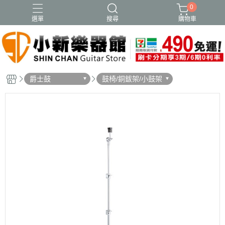
0
選單
搜尋
購物車
爵士鼓
鼓椅/銅鈸架/小鼓架