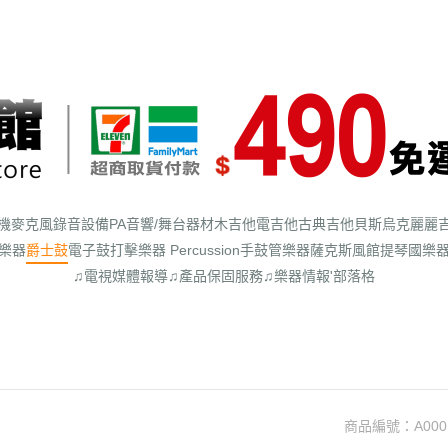
機
麥克風
錄音設備
PA音響/舞台器材
木吉他
電吉他
古典吉他
貝斯
烏克麗麗
樂器
爵士鼓
電子鼓
打擊樂器 Percussion
手鼓
管樂器
薩克斯風館
提琴
國樂
♫電視媒體報導
♫產品保固服務
♫樂器情報'部落格
商品編號：
A000