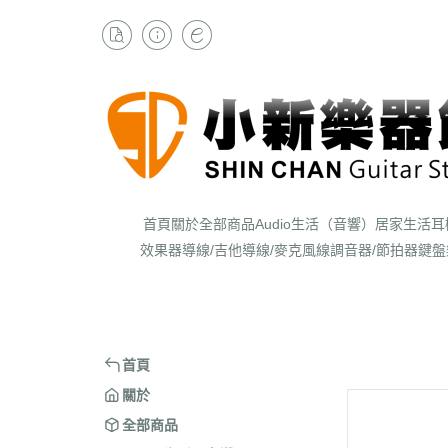
首頁
關於
全部商品
Audio生活（音響）
居家生活
耳
效果器
導線/吉他導線/麥克風線
調音器/節拍器
鍵盤
首頁
關於
全部商品