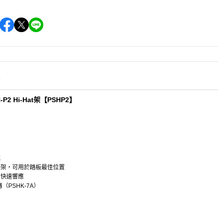
情
H-P2 Hi-Hat架【PSHP2】
統
板架，可用於踏板最佳位置
可快速響應
（PSHK-7A）