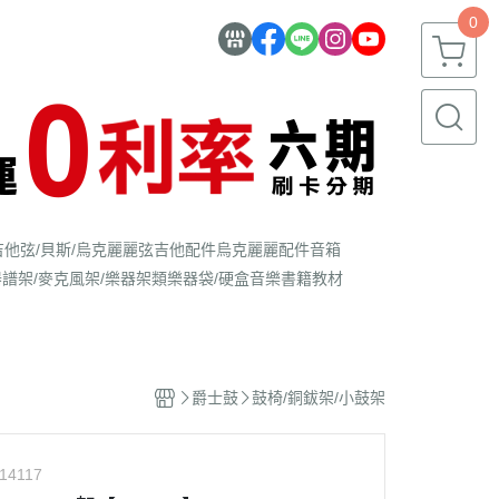
0
吉他弦/貝斯/烏克麗麗弦
吉他配件
烏克麗麗配件
音箱
器
譜架/麥克風架/樂器架類
樂器袋/硬盒
音樂書籍教材
爵士鼓
鼓椅/銅鈸架/小鼓架
14117