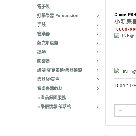
電子鼓
Dixon PS
打擊樂器 Percussion
小新樂
手鼓
0800-66
管樂器
薩克斯風館
提琴
國樂器
譜架/麥克風架/樂器架類
樂器袋/硬盒
Dixon 
音樂書籍教材
♫產品保固服務
♫樂器情報'部落格