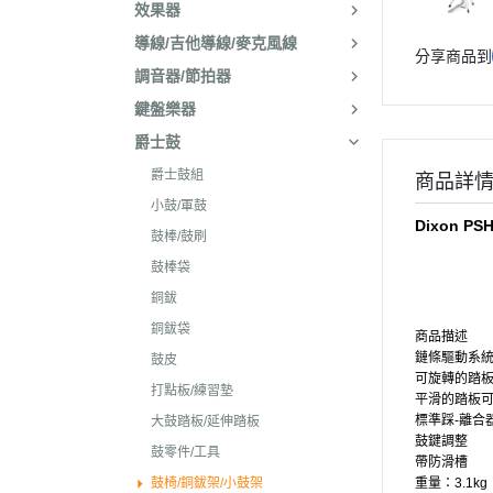
效果器
導線/吉他導線/麥克風線
分享商品到
調音器/節拍器
鍵盤樂器
爵士鼓
爵士鼓組
商品詳
小鼓/軍鼓
Dixon PS
鼓棒/鼓刷
鼓棒袋
銅鈸
銅鈸袋
商品描述
鏈條驅動系
鼓皮
可旋轉的踏
打點板/練習墊
平滑的踏板
標準踩-離合器
大鼓踏板/延伸踏板
鼓鍵調整
鼓零件/工具
帶防滑槽
鼓椅/銅鈸架/小鼓架
重量：3.1kg