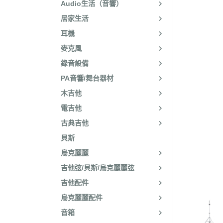
Audio生活（音響）
居家生活
耳機
麥克風
錄音設備
PA音響/舞台器材
木吉他
電吉他
古典吉他
貝斯
烏克麗麗
吉他弦/貝斯/烏克麗麗弦
吉他配件
烏克麗麗配件
音箱