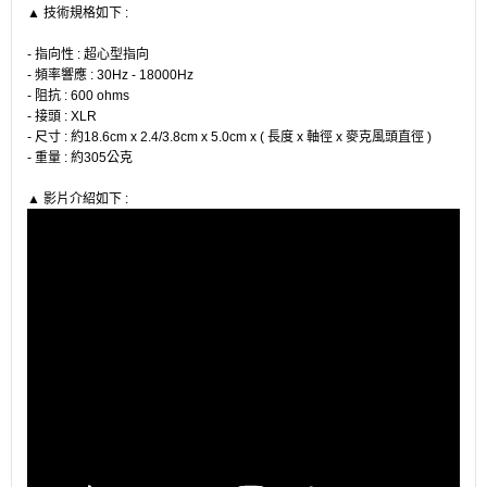
▲ 技術規格如下 :
- 指向性 : 超心型指向
- 頻率響應 : 30Hz - 18000Hz
- 阻抗 : 600 ohms
- 接頭 : XLR
- 尺寸 : 約18.6cm x 2.4/3.8cm x 5.0cm x
( 長度 x 軸徑 x 麥克風頭直徑 )
- 重量 : 約305公克
▲ 影片介紹如下 :