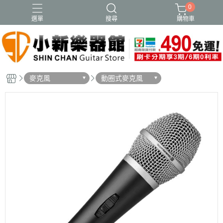
0
選單
搜尋
購物車
麥克風
動圈式麥克風