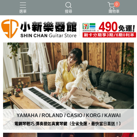
0
選單
搜尋
購物車
YAMAHA / ROLAND / CASIO / KORG / KAWAI
電鋼琴輕巧,彈奏猶如真實琴鍵〔
全省免運，最快當日直送！〕