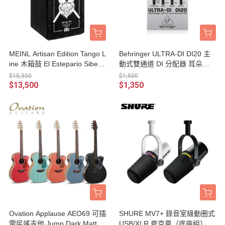
MEINL Artisan Edition Tango L
Behringer ULTRA-DI DI20 主
ine 木箱鼓 El Estepario Siberia
動式雙通道 DI 分配器 耳朵牌
no 限量版（AETLEES）
訊號轉換器
$15,300
$1,500
$13,500
$1,350
Ovation Applause AEO69 可插
SHURE MV7+ 錄音室級動圈式
電民謠吉他 Jump Dark Matter
USB/XLR 麥克風（底座組）