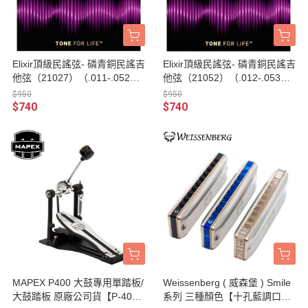
Elixir頂級民謠弦- 磷青銅民謠吉
Elixir頂級民謠弦- 磷青銅民謠吉
他弦（21027）（.011-.052）
他弦（21052）（.012-.053）
【Elixir進口弦專賣店/木吉他
【Elixir進口弦專賣店/木吉他
$950
$950
弦】
弦】
$740
$740
MAPEX P400 大鼓專用單踏板/
Weissenberg ( 威森堡 ) Smile
大鼓踏板 原廠公司貨【P-40
系列 三種顏色【十孔藍調口琴