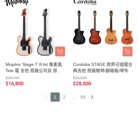
Mojolnir Stage-T 8-bit 像素風
Cordoba STAGE 跨界可插電古
Tele 電 吉他 原廠公司貨 原廠
典吉他 原廠贈琴/腳踏板/琴布
附贈專用硬盒/原廠收納皮套/專
$20,160
$33,600
屬身分證/原廠背帶/高品質纖維
$16,800
$28,000
拭琴布
1
2
...
93
radio
媒體報導MEDIA
2022
2018
2018
2018
2021
2020
2018
2022