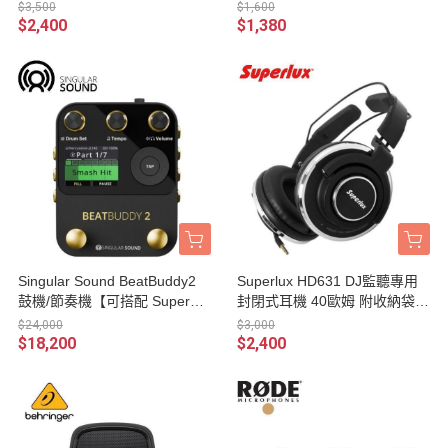
0】
/ C調】
$3,500
$1,600
$2,400
$1,380
Singular Sound BeatBuddy2
Superlux HD631 DJ監聽專用
鼓機/節奏機【可搭配 SuperSw
封閉式耳機 40歐姆 附收納袋、
itch 擴充踏板使用/原廠公司
轉接頭、3米線材/台灣保固公
$24,000
$3,000
貨】
司貨
$18,200
$2,400