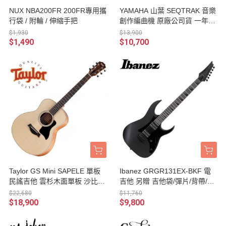
NUX NBA200FR 200FR專用攜
YAMAHA 山葉 SEQTRAK 音樂
行袋 / 附輪 / 伸縮手把
創作編曲機 原廠公司貨 一年保
固
$1,930
$13,900
$1,490
$10,700
Taylor GS Mini SAPELE 單板
Ibanez GRGR131EX-BKF 電
民謠吉他 雲杉木面單板 沙比利
吉他 另贈 吉他袋/彈片/背帶/導
側背板 附原廠琴袋 原廠公司貨
線/琴布 台灣公司貨
$22,680
$11,760
$18,900
$9,800