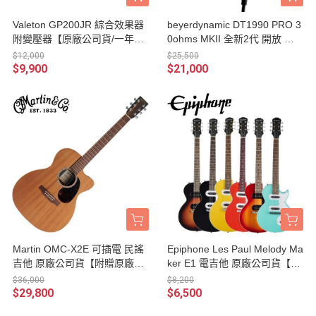
Valeton GP200JR 綜合效果器
beyerdynamic DT1990 PRO 3
附變壓器【原廠公司貨/一年保
0ohms MKII 全新2代 開放 耳
固】
罩式 監聽耳機 / 附收納盒、線
$12,000
$25,500
材、耳墊、轉接頭 德國製 台灣
$9,900
$21,000
公司貨
Martin OMC-X2E 可插電 民謠
Epiphone Les Paul Melody Ma
吉他 原廠公司貨【附贈原廠琴
ker E1 電吉他 原廠公司貨【附
袋/OMCX2E/沙比利木面單板】
贈吉他琴袋、Pick、導線、吉
$36,000
$8,200
他背帶、琴布】
$29,800
$6,500