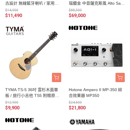
古設計 無線藍牙喇叭 / 家用語
瑙鍍金 中音薩克斯風 Alto Sax
音串流藍牙音響 台灣公司貨
黑漆特殊色 附法國BAM樂器盒
$14,900
$88,500
台灣公司貨
$11,490
$69,000
TYMA TS-5 36吋 雲杉木面單
Hotone Ampero II MP-350 綜
板 / 旅行小吉他 TS5 附贈原廠
合效果器 MP350
琴袋
$12,900
$24,500
$9,900
$21,800