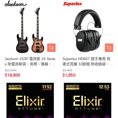
Jackson JS3P 電貝斯 JS Serie
Superlux HD667 鼓手專用 耳
s 附電貝斯袋、背帶、導線、琴
罩式耳機 32歐姆 附收納袋、轉
布、Pick 雙雙拾音器 / 台灣公
接頭、2米線材/台灣保固公司
$22,000
$2,400
司貨
貨
$18,800
$1,850