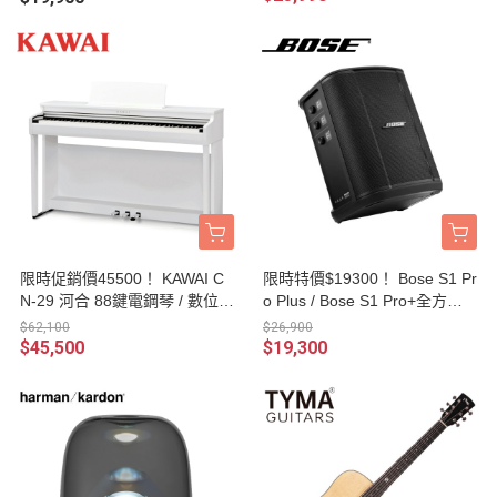
限時促銷價45500！ KAWAI C
限時特價$19300！ Bose S1 Pr
N-29 河合 88鍵電鋼琴 / 數位鋼
o Plus / Bose S1 Pro+全方位
琴 附贈 KAWAI鋼琴椅、譜架、
樂器音箱 / PA音響 / 藍芽喇叭 /
$62,100
$26,900
耳機、原廠保證書 台灣公司貨
街頭藝人專用 台灣公司貨
$45,500
$19,300