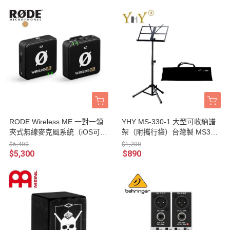
RODE Wireless ME 一對一領
YHY MS-330-1 大型可收納譜
夾式無線麥克風系統（iOS可用
架（附攜行袋）台灣製 MS330
／台灣代理公司貨）
1
$6,400
$1,200
$5,300
$890