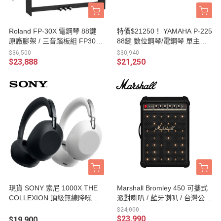
Roland FP-30X 電鋼琴 88鍵
特價$21250！ YAMAHA P-225
原廠腳架 / 三音踏板組 FP30x
88鍵 數位鋼琴/電鋼琴 單主機 /
數位鋼琴 台灣公司貨保固
含單音踏板 原廠公司貨 P225
$36,500
$30,940
$23,888
$21,250
現貨 SONY 索尼 1000X THE
Marshall Bromley 450 可攜式
COLLEXION 頂級無線降噪耳
派對喇叭 / 藍牙喇叭 / 台灣公司
機 WH-1000XX 台灣公司貨保
貨保固
$24,000
固
$23,990
$19,900