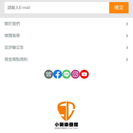
中心
信，
隊
路，才
賣樂器
光發
來很多
媽：我
啟了他
18年
軍當年
／綜
抓住
確定
能做出
的網路
熱，小
客人，
兒子有
的創業
是台灣
由隊長
合報
樂迷
成績？
商家，
新因為
結果帶
一次拿
之路。
電商的
李文
在科技
今年又
說話風
來很多
著一張
根據統
先鋒部
權、副
導
心！
助力
入選了
趣，被
模仿
宅急便
計，中
隊之
隊長吳
關於我們
下，以
《數位
封為是
者。」，
的送貨
小企業
一。圖
東賢以
往的創
時代》
「大學
七年級
單到我
成立初
／小新
及領隊
媒體報導
業模式
網路人
梗
「小新
面前
期經營
樂器
高文宏
開始發
氣賣家
王」，
吉他
說：
不易，
館 / 曾
率領成
生質
一百
他在學
館」老
『媽，
約有1
惠新
軍的小
反詐騙公告
變，一
強，排
生時期
闆曾惠
妳相信
0％會
（小
新樂器
股顛覆
在前面
就自己
新（小
這張以
在創業
新）
館®棒
現金積點規則
傳統創
的都是
創業開
新）小
後可以
第一年
在199
球隊初
業模式
價低量
設在網
小年
變成我
就關門
9年電
代球隊
的「輕
大的女
路販售
紀，深
的收入
倒閉。
商才剛
主力球
型創業
裝和食
吉他，
刻體會
嗎？』，
創業五
起步、
員，是
潮」正
品商
靠著貼
媒體報
這位曾
年內，
上網還
曾獲新
席捲而
家。
心和真
導就像
媽媽的
約有4
要用撥
北市
來，而
它，算
誠服務
兩面
兒子，
0％會
接的年
（原台
主導這
是黑
打動不
刃。吉
就是現
退出市
代中單
北縣）
股新勢
馬，當
少客
他批貨
在網路
場，所
打獨鬥
少棒賽
力的族
許多網
戶，經
網購模
人氣的
以創業
在網路
亞軍的
群，正
路賣家
營18
式，讓
「小新
不難，
上創業
鷺江少
是「7
歷經網
年成了
他成為
樂器
難在創
會碰到
棒隊並
年級」
海淘
百大人
媒體寵
館」創
業「成
多艱鉅
於獲獎
世代。
洗，紛
氣賣
兒，卻
辦人曾
功」。
的挑
同年，
連像吉
紛不支
家，創
因此引
惠新。
熱情用
戰？或
榮耀獲
他這樣
倒地
下營收
發模仿
圖 / 曾
心，網
許沒人
代表台