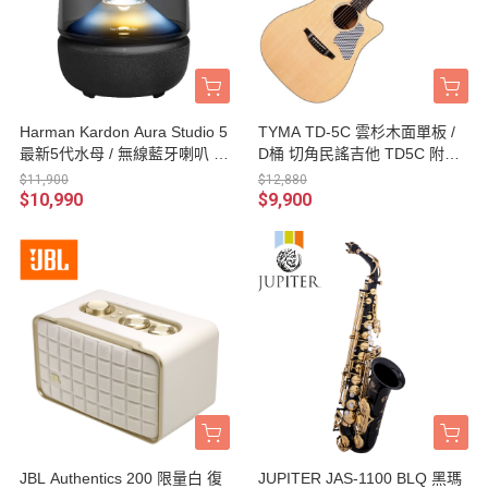
Harman Kardon Aura Studio 5
TYMA TD-5C 雲杉木面單板 /
最新5代水母 / 無線藍牙喇叭 台
D桶 切角民謠吉他 TD5C 附贈
灣公司貨
原廠琴袋
$11,900
$12,880
$10,990
$9,900
JBL Authentics 200 限量白 復
JUPITER JAS-1100 BLQ 黑瑪