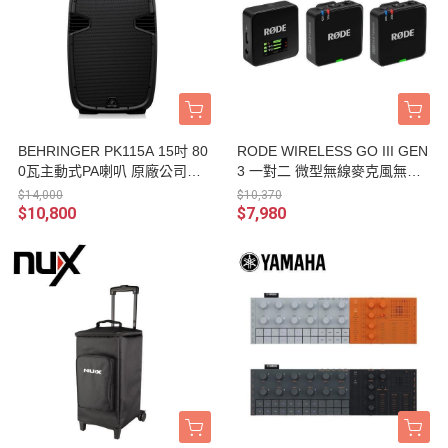
BEHRINGER PK115A 15吋 80
RODE WIRELESS GO III GEN
0瓦主動式PA喇叭 原廠公司貨
3 一對二 微型無線麥克風無線
保固
麥克風收音系統 /三代/ 領夾式
$14,000
$10,370
麥克風/ 攝影機單眼相機 無線
$10,800
$7,980
麥克風傳輸組 台灣公司貨