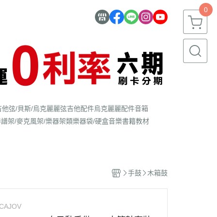
0
吉他弦/貝斯/烏克麗麗弦
吉他配件
烏克麗麗配件
音箱
器
譜架/麥克風架/樂器架類
樂器袋/硬盒
音樂書籍教材
手鼓
木箱鼓
CAJOV