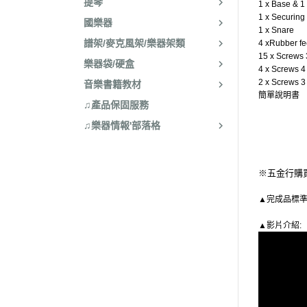
提琴
1 x Base & 1
1 x Securing 
國樂器
1 x Snare
譜架/麥克風架/樂器架類
4 xRubber fe
15 x Screws 
樂器袋/硬盒
4 x Screws 4 
2 x Screws 3
音樂書籍教材
簡單說明書
♫產品保固服務
♫樂器情報'部落格
※五金行購
▲完成品標準尺寸
▲影片介紹: