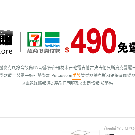
機
麥克風
錄音設備
PA音響/舞台器材
木吉他
電吉他
古典吉他
貝斯
烏克麗麗
樂器
爵士鼓
電子鼓
打擊樂器 Percussion
手鼓
管樂器
薩克斯風館
提琴
國樂
♫電視媒體報導
♫產品保固服務
♫樂器情報'部落格
商品編號：
MYO