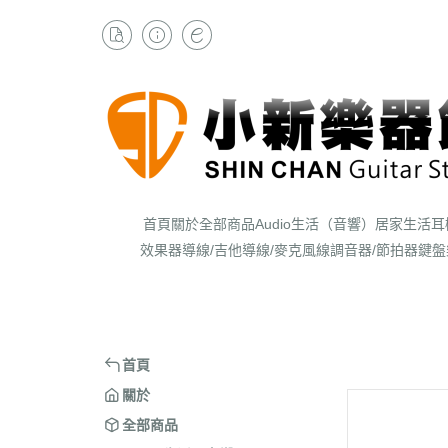
首頁
關於
全部商品
Audio生活（音響）
居家生活
耳
效果器
導線/吉他導線/麥克風線
調音器/節拍器
鍵盤
首頁
關於
全部商品