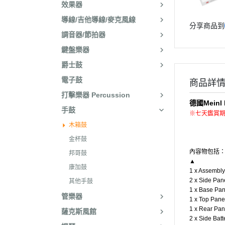
效果器
導線/吉他導線/麥克風線
分享商品到
調音器/節拍器
鍵盤樂器
爵士鼓
電子鼓
商品詳
打擊樂器 Percussion
德國Mein
手鼓
※七天鑑賞
木箱鼓
金杯鼓
內容物包括
邦哥鼓
▲
康加鼓
1 x Assembly 
2 x Side Pan
其他手鼓
1 x Base Pan
管樂器
1 x Top Pane
1 x Rear Pan
薩克斯風館
2 x Side Bat