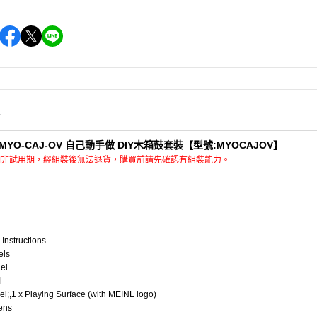
情
l MYO-CAJ-OV 自己動手做 DIY木箱鼓套裝【型號:MYOCAJOV】
期非試用期，經組裝後無法退貨，購買前請先確認有組裝能力。
：
Instructions
els
el
l
el;,1 x Playing Surface (with MEINL logo)
tens