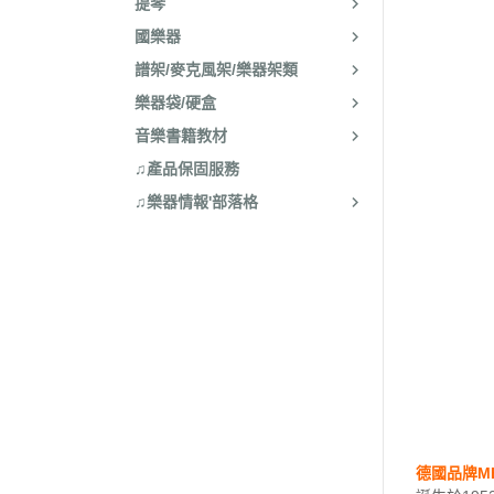
提琴
國樂器
譜架/麥克風架/樂器架類
樂器袋/硬盒
音樂書籍教材
♫產品保固服務
♫樂器情報'部落格
德國品牌ME