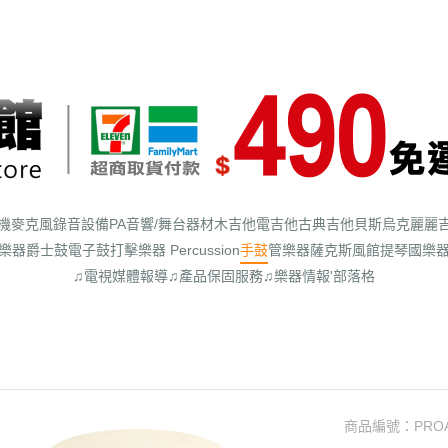
機
麥克風
錄音設備
PA音響/舞台器材
木吉他
電吉他
古典吉他
貝斯
烏克麗麗
樂器
爵士鼓
電子鼓
打擊樂器 Percussion
手鼓
管樂器
薩克斯風館
提琴
國樂
♫電視媒體報導
♫產品保固服務
♫樂器情報'部落格
商品編號：
PRO