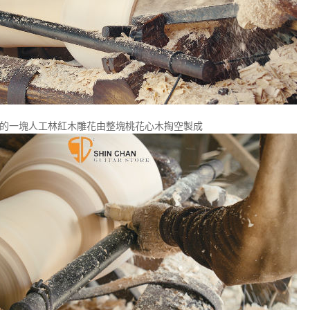
的一塊人工林紅木雕花由整塊桃花心木掏空製成