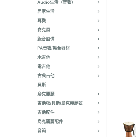
Audio生活（音響）
居家生活
耳機
麥克風
錄音設備
PA音響/舞台器材
木吉他
電吉他
古典吉他
貝斯
烏克麗麗
吉他弦/貝斯/烏克麗麗弦
吉他配件
烏克麗麗配件
音箱