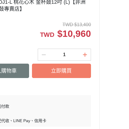
OADJ1-L 桃花心木 金杯鼓12吋 (L)【非洲
手鼓專賣店】
TWD
$
13,400
$
10,960
TWD
入購物車
立即購買
到付款
配代收
LINE Pay
信用卡