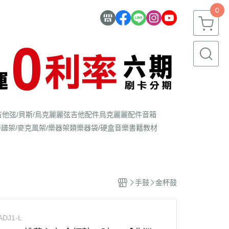
0
吉他弦/貝斯/烏克麗麗弦
吉他配件
烏克麗麗配件
音箱
器
譜架/麥克風架/樂器架類
樂器袋/硬盒
音樂書籍教材
手鼓
金杯鼓
ADJ1-L