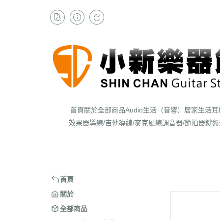
首頁
關於
全部商品
Audio生活（音響）
居家生活
耳
效果器
導線/吉他導線/麥克風線
調音器/節拍器
鍵盤
首頁
關於
全部商品