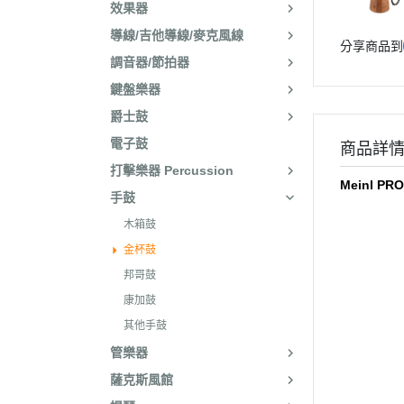
效果器
導線/吉他導線/麥克風線
分享商品到
調音器/節拍器
鍵盤樂器
爵士鼓
電子鼓
商品詳
打擊樂器 Percussion
Meinl 
手鼓
木箱鼓
金杯鼓
邦哥鼓
康加鼓
其他手鼓
管樂器
薩克斯風館