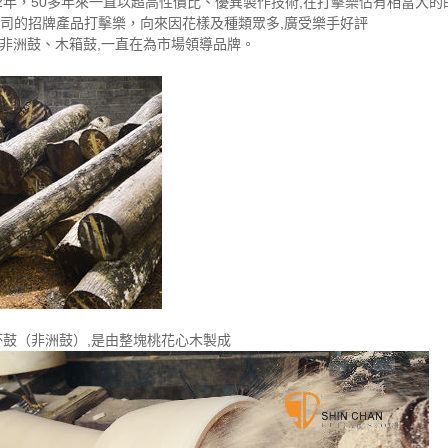
52年，50多年來一直以超高性價比、優異製作技術,在打擊樂佔有相當大
L公司的招牌產品打擊樂，向來因花樣及種類眾多,廣受樂手好評
非洲鼓、木箱鼓,一直在為市場領導品牌。
 金杯鼓（非洲鼓）,是由整塊桃花心木製成