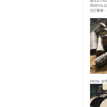
誕生於19
而MEIN
在打擊樂、
MEINL