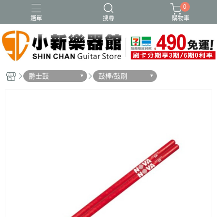
0
選單
搜尋
購物車
爵士鼓
鼓棒/鼓刷