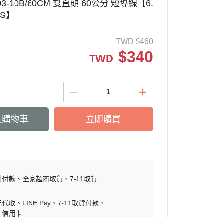
-603-10B/60CM 雙直頭 60公分 短導線【6.
 TS】
TWD
$
460
$
340
TWD
入購物車
立即購買
到付款
全家超商取貨
7-11取貨
配代收
LINE Pay
7-11取貨付款
信用卡