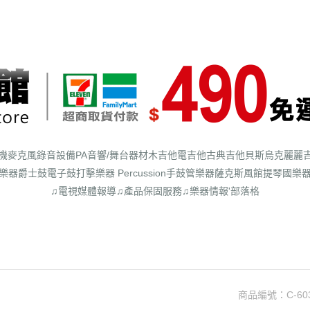
機
麥克風
錄音設備
PA音響/舞台器材
木吉他
電吉他
古典吉他
貝斯
烏克麗麗
樂器
爵士鼓
電子鼓
打擊樂器 Percussion
手鼓
管樂器
薩克斯風館
提琴
國樂
♫電視媒體報導
♫產品保固服務
♫樂器情報'部落格
商品編號：
C-60