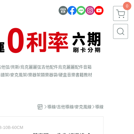
0
吉他弦/貝斯/烏克麗麗弦
吉他配件
烏克麗麗配件
音箱
器
譜架/麥克風架/樂器架類
樂器袋/硬盒
音樂書籍教材
導線/吉他導線/麥克風線
導線
3-10B-60CM