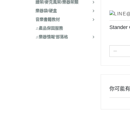
譜架/麥克風架/樂器架類
樂器袋/硬盒
音樂書籍教材
Stande
♫產品保固服務
♫樂器情報'部落格
你可能