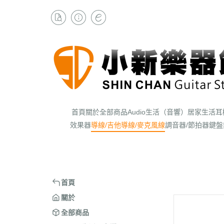
首頁
關於
全部商品
Audio生活（音響）
居家生活
耳
效果器
導線/吉他導線/麥克風線
調音器/節拍器
鍵盤
首頁
關於
全部商品