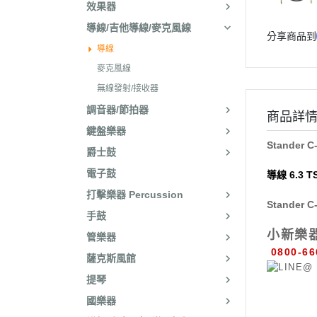
效果器
導線/吉他導線/麥克風線
分享商品到
導線
麥克風線
無線發射/接收器
調音器/節拍器
商品詳
鍵盤樂器
Stander 
爵士鼓
電子鼓
導線 6.3 TS
打擊樂器 Percussion
Stander 
手鼓
小新樂
管樂器
0800-66
薩克斯風館
提琴
國樂器