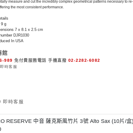
itally measure and cut the incredibly complex geometrical patterns necessary to re
ffering the most consistent performance.
tails
 9 g
ensions 7 x 8.1 x 2.5 cm
 number DJR1030
oduced In USA
器館
6-989
免付費服務電話
手機直撥
02-2282-6082
O RESERVE 中音 薩克斯風竹片 3號 Alto Sax (10片/盒)【D
0