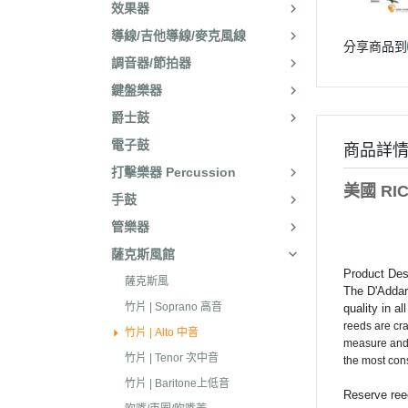
效果器
導線/吉他導線/麥克風線
分享商品到
調音器/節拍器
鍵盤樂器
爵士鼓
電子鼓
商品詳
打擊樂器 Percussion
美國 RIC
手鼓
管樂器
薩克斯風館
Product Des
薩克斯風
The D'Addari
竹片 | Soprano 高音
quality in a
reeds are cra
竹片 | Alto 中音
measure and 
竹片 | Tenor 次中音
the most con
竹片 | Baritone上低音
Reserve reed