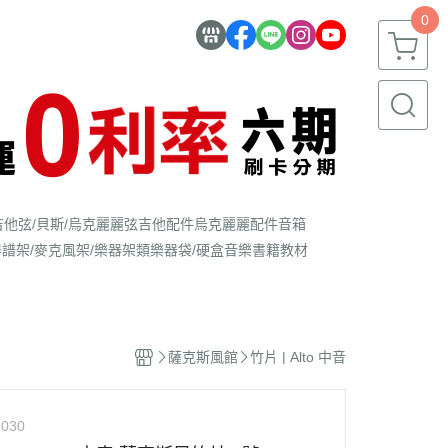
0
吉他弦/貝斯/烏克麗麗弦
吉他配件
烏克麗麗配件
音箱
器
譜架/麥克風架/樂器架類
樂器袋/硬盒
音樂書籍教材
薩克斯風館
竹片 | Alto 中音
030