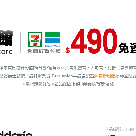
機
麥克風
錄音設備
PA音響/舞台器材
木吉他
電吉他
古典吉他
貝斯
烏克麗麗
樂器
爵士鼓
電子鼓
打擊樂器 Percussion
手鼓
管樂器
薩克斯風館
提琴
國樂
♫電視媒體報導
♫產品保固服務
♫樂器情報'部落格
商品編號：
DJR1