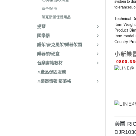
吹嘴/束圈/吹嘴蓋
system to dig
tolerances, o
背帶/吊帶
薩克斯風保養用品
Technical De
Item Weight
提琴
Product Dim
國樂器
Item model
Country Pr
譜架/麥克風架/樂器架類
小新樂
樂器袋/硬盒
0800-66
音樂書籍教材
♫產品保固服務
♫樂器情報'部落格
美國 RIC
DJR103