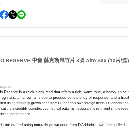
情
O RESERVE 中音 薩克斯風竹片 3號 Alto Sax (10片/盒)
cription
o Reserve is a thick blank reed that offers a rich, warm tone, a heavy spine 
ll registers, a narrow rail slope to produce consistency of response, and a tradit
fted using naturally-grown cane from D'Addario's own foreign fields.
D'Addario has p
cut the incredibly complex geometrical patterns necessary to re-invent single reed
sistent performance.
s are crafted using naturally-grown cane from D'Addario's own foreign fields.