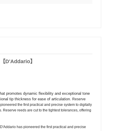
【D'Addario】
that promotes dynamic flexibility and exceptional tone
ional tip thickness for ease of articulation.
Reserve
ioneered the first practical and precise system to digitally
s.
Reserve reeds are cut to the tightest tolerances, offering
D'Addario has pioneered the first practical and precise