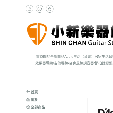
首頁
關於
全部商品
Audio生活（音響）
居家生活
耳
效果器
導線/吉他導線/麥克風線
調音器/節拍器
鍵盤
首頁
關於
全部商品