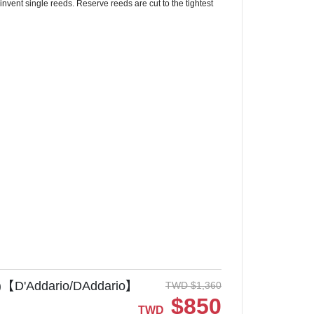
-invent single reeds.
Reserve reeds are cut to the tightest
'Addario/DAddario】
TWD
$
1,360
$
850
TWD