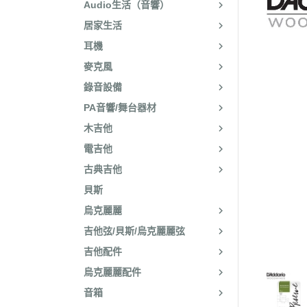
Audio生活（音響）
居家生活
耳機
麥克風
錄音設備
PA音響/舞台器材
木吉他
電吉他
古典吉他
貝斯
烏克麗麗
吉他弦/貝斯/烏克麗麗弦
吉他配件
烏克麗麗配件
音箱