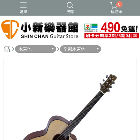
0
選單
搜尋
購物車
木吉他
全部木吉他