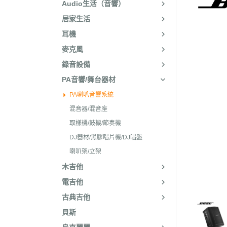
Audio生活（音響）
居家生活
耳機
麥克風
錄音設備
PA音響/舞台器材
PA喇叭音響系統
混音器/混音座
取樣機/鼓機/節奏機
DJ器材/黑膠唱片機/DJ唱盤
喇叭架/立架
木吉他
電吉他
古典吉他
貝斯