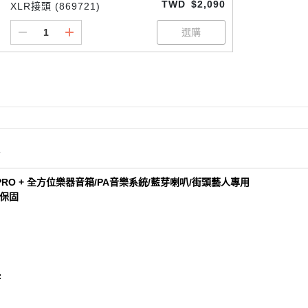
TWD
$2,090
XLR接頭 (869721)
情
1 PRO + 全方位樂器音箱/PA音樂系統/藍芽喇叭/街頭藝人專用
保固
: