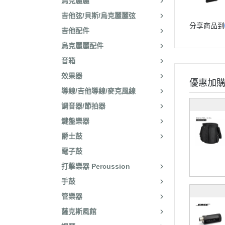
烏克麗麗
吉他弦/貝斯/烏克麗麗弦
分享商品到
吉他配件
烏克麗麗配件
音箱
效果器
優惠加
導線/吉他導線/麥克風線
調音器/節拍器
鍵盤樂器
爵士鼓
電子鼓
打擊樂器 Percussion
手鼓
管樂器
薩克斯風館