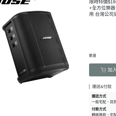
限時特價$19300
+全方位樂器音
用 台灣公司
數量
加
運送&付款
運送方式
一般宅配
貨
付款方式
轉帳匯款
宅