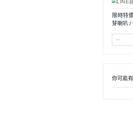
限時特價$1
芽喇叭 
你可能