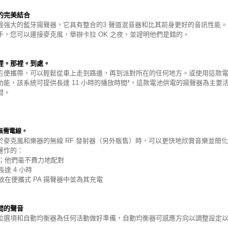
的完美結合
最強大的藍牙揚聲器，它具有整合的3 聲道混音器和比其前身更好的音訊性能
手，您可以連接麥克風，舉辦卡拉 OK 之夜，並證明他們是錯的。
裡。那裡。到處。
方便攜帶，可以輕鬆從車上走到路邊，再到派對所在的任何地方。或使用這款電池
功能，該系統可提供長達 11 小時的播放時間*，這款電池供電的揚聲器為主要
間。
無需電線。
於麥克風和樂器的無線 RF 發射器（另外販售）時，可以更快地欣賞音樂並簡
運作的：
源；他們毫不費力地配對
長達 4 小時
存放在便攜式 PA 揚聲器中並為其充電
間的聲音
位選項和自動均衡器為任何活動做好準備，自動均衡器可感應方向以調整設定