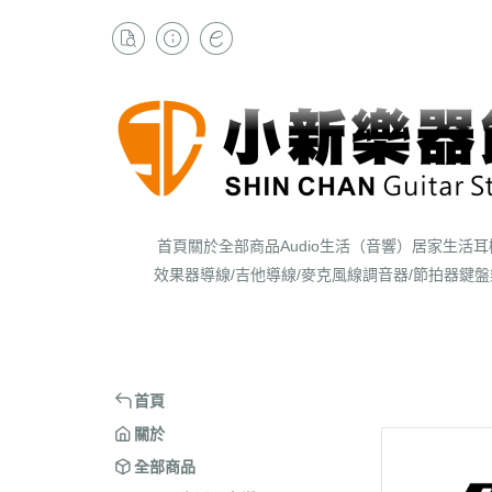
首頁
關於
全部商品
Audio生活（音響）
居家生活
耳
效果器
導線/吉他導線/麥克風線
調音器/節拍器
鍵盤
首頁
關於
全部商品