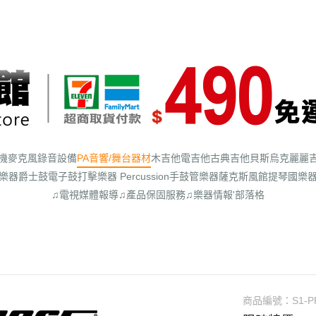
機
麥克風
錄音設備
PA音響/舞台器材
木吉他
電吉他
古典吉他
貝斯
烏克麗麗
樂器
爵士鼓
電子鼓
打擊樂器 Percussion
手鼓
管樂器
薩克斯風館
提琴
國樂
♫電視媒體報導
♫產品保固服務
♫樂器情報'部落格
商品編號：
S1-