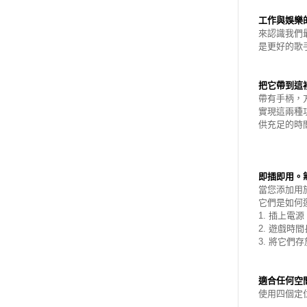
工作與娛樂
來認識我們
是更好的歌
把它帶到這
帶有手柄，
實現這兩種
供充足的時
即插即用。
當您添加用
它們是如何
1. 插上電
2. 遊戲時間
3. 將它們
適合任何空
使用四個定