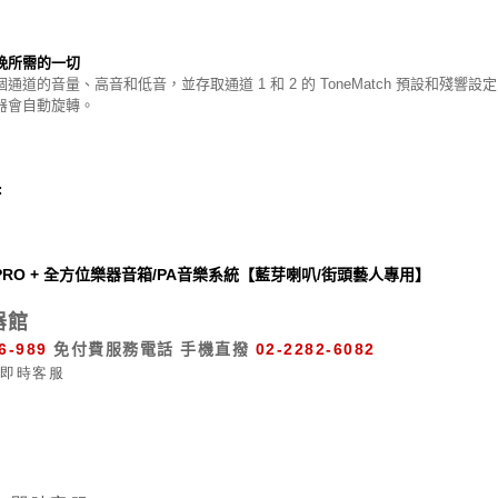
晚所需的一切
通道的音量、高音和低音，並存取通道 1 和 2 的 ToneMatch 預設和殘響
示器會自動旋轉。
:
1 PRO + 全方位樂器音箱/PA音樂系統【藍芽喇叭/街頭藝人專用】
器館
6-989
免付費服務電話
手機直撥
02-2282-6082