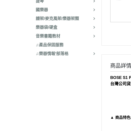
提琴
國樂器
譜架/麥克風架/樂器架類
樂器袋/硬盒
音樂書籍教材
♫產品保固服務
♫樂器情報'部落格
商品詳
BOSE S
台灣公司貨
▲ 商品特色