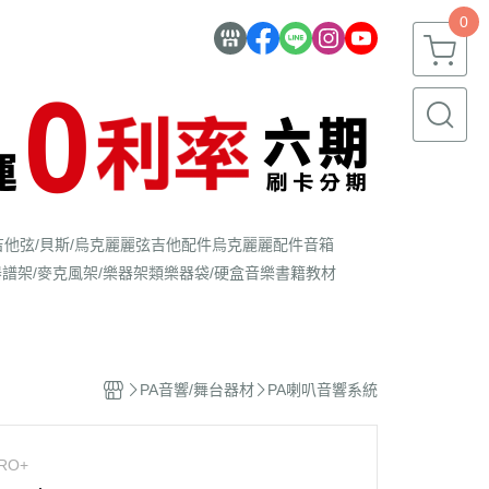
0
吉他弦/貝斯/烏克麗麗弦
吉他配件
烏克麗麗配件
音箱
器
譜架/麥克風架/樂器架類
樂器袋/硬盒
音樂書籍教材
PA音響/舞台器材
PA喇叭音響系統
PRO+