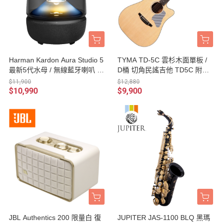
Harman Kardon Aura Studio 5
TYMA TD-5C 雲杉木面單板 /
最新5代水母 / 無線藍牙喇叭 台
D桶 切角民謠吉他 TD5C 附贈
灣公司貨
原廠琴袋
$11,900
$12,880
$10,990
$9,900
JBL Authentics 200 限量白 復
JUPITER JAS-1100 BLQ 黑瑪