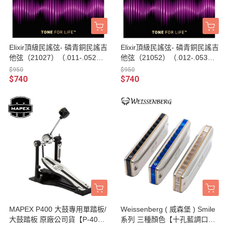
Elixir頂級民謠弦- 磷青銅民謠吉
Elixir頂級民謠弦- 磷青銅民謠吉
他弦（21027）（.011-.052）
他弦（21052）（.012-.053）
【Elixir進口弦專賣店/木吉他
【Elixir進口弦專賣店/木吉他
$950
$950
弦】
弦】
$740
$740
MAPEX P400 大鼓專用單踏板/
Weissenberg ( 威森堡 ) Smile
大鼓踏板 原廠公司貨【P-40
系列 三種顏色【十孔藍調口琴