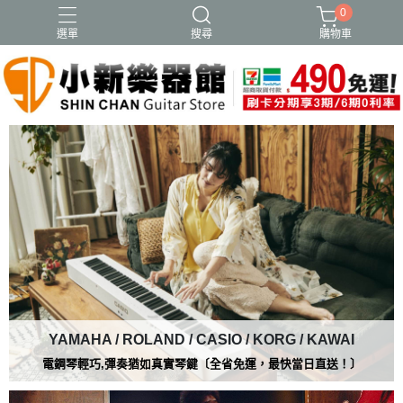
0
選單
搜尋
購物車
YAMAHA / ROLAND / CASIO / KORG / KAWAI
電鋼琴輕巧,彈奏猶如真實琴鍵〔
全省免運，最快當日直送！〕