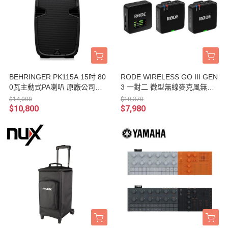
BEHRINGER PK115A 15吋 80
RODE WIRELESS GO III GEN
0瓦主動式PA喇叭 原廠公司貨
3 一對二 微型無線麥克風無線
保固
麥克風收音系統 /三代/ 領夾式
$14,000
$10,370
麥克風/ 攝影機單眼相機 無線
$10,800
$7,980
麥克風傳輸組 台灣公司貨