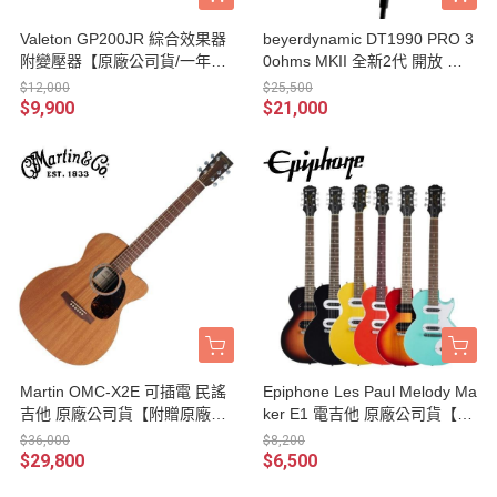
Valeton GP200JR 綜合效果器
beyerdynamic DT1990 PRO 3
附變壓器【原廠公司貨/一年保
0ohms MKII 全新2代 開放 耳
固】
罩式 監聽耳機 / 附收納盒、線
$12,000
$25,500
材、耳墊、轉接頭 德國製 台灣
$9,900
$21,000
公司貨
Martin OMC-X2E 可插電 民謠
Epiphone Les Paul Melody Ma
吉他 原廠公司貨【附贈原廠琴
ker E1 電吉他 原廠公司貨【附
袋/OMCX2E/沙比利木面單板】
贈吉他琴袋、Pick、導線、吉
$36,000
$8,200
他背帶、琴布】
$29,800
$6,500