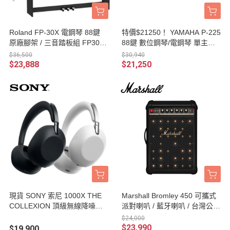
Roland FP-30X 電鋼琴 88鍵
特價$21250！ YAMAHA P-225
原廠腳架 / 三音踏板組 FP30x
88鍵 數位鋼琴/電鋼琴 單主機 /
數位鋼琴 台灣公司貨保固
含單音踏板 原廠公司貨 P225
$36,500
$30,940
$23,888
$21,250
現貨 SONY 索尼 1000X THE
Marshall Bromley 450 可攜式
COLLEXION 頂級無線降噪耳
派對喇叭 / 藍牙喇叭 / 台灣公司
機 WH-1000XX 台灣公司貨保
貨保固
$24,000
固
$23,990
$19,900