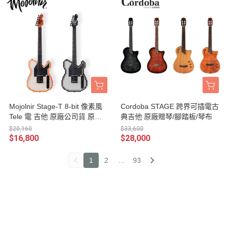
Mojolnir Stage-T 8-bit 像素風
Cordoba STAGE 跨界可插電古
Tele 電 吉他 原廠公司貨 原廠
典吉他 原廠贈琴/腳踏板/琴布
附贈專用硬盒/原廠收納皮套/專
$20,160
$33,600
屬身分證/原廠背帶/高品質纖維
$16,800
$28,000
拭琴布
1
2
...
93
radio
媒體報導MEDIA
2022
2018
2018
2018
2021
2020
2018
2022