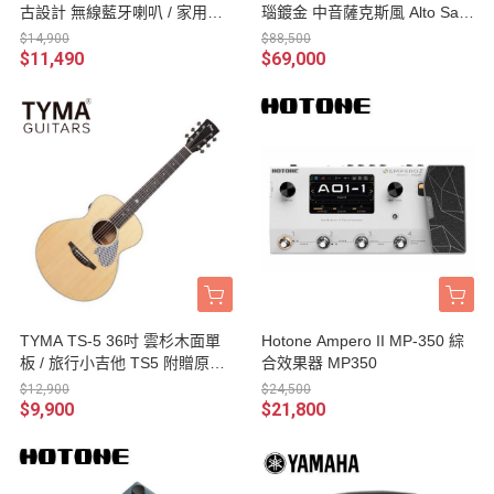
古設計 無線藍牙喇叭 / 家用語
瑙鍍金 中音薩克斯風 Alto Sax
音串流藍牙音響 台灣公司貨
黑漆特殊色 附法國BAM樂器盒
$14,900
$88,500
台灣公司貨
$11,490
$69,000
TYMA TS-5 36吋 雲杉木面單
Hotone Ampero II MP-350 綜
板 / 旅行小吉他 TS5 附贈原廠
合效果器 MP350
琴袋
$12,900
$24,500
$9,900
$21,800