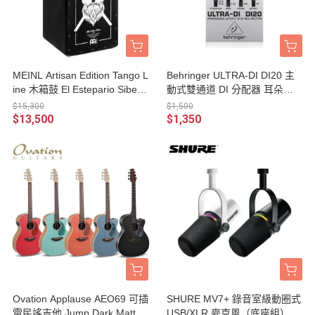
MEINL Artisan Edition Tango L
Behringer ULTRA-DI DI20 主
ine 木箱鼓 El Estepario Siberia
動式雙通道 DI 分配器 耳朵牌
no 限量版（AETLEES）
訊號轉換器
$15,300
$1,500
$13,500
$1,350
Ovation Applause AEO69 可插
SHURE MV7+ 錄音室級動圈式
電民謠吉他 Jump Dark Matter
USB/XLR 麥克風（底座組）