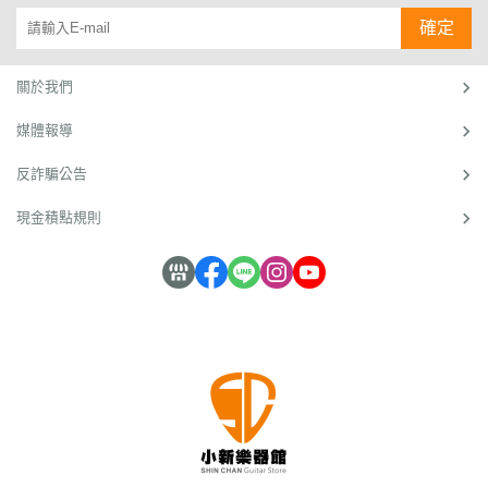
中心
信，
隊
路，才
賣樂器
光發
來很多
媽：我
啟了他
18年
軍當年
／綜
抓住
確定
能做出
的網路
熱，小
客人，
兒子有
的創業
是台灣
由隊長
合報
樂迷
成績？
商家，
新因為
結果帶
一次拿
之路。
電商的
李文
在科技
今年又
說話風
來很多
著一張
根據統
先鋒部
權、副
導
心！
助力
入選了
趣，被
模仿
宅急便
計，中
隊之
隊長吳
關於我們
下，以
《數位
封為是
者。」，
的送貨
小企業
一。圖
東賢以
往的創
時代》
「大學
七年級
單到我
成立初
／小新
及領隊
媒體報導
業模式
網路人
梗
「小新
面前
期經營
樂器
高文宏
開始發
氣賣家
王」，
吉他
說：
不易，
館 / 曾
率領成
生質
一百
他在學
館」老
『媽，
約有1
惠新
軍的小
反詐騙公告
變，一
強，排
生時期
闆曾惠
妳相信
0％會
（小
新樂器
股顛覆
在前面
就自己
新（小
這張以
在創業
新）
館®棒
現金積點規則
傳統創
的都是
創業開
新）小
後可以
第一年
在199
球隊初
業模式
價低量
設在網
小年
變成我
就關門
9年電
代球隊
的「輕
大的女
路販售
紀，深
的收入
倒閉。
商才剛
主力球
型創業
裝和食
吉他，
刻體會
嗎？』，
創業五
起步、
員，是
潮」正
品商
靠著貼
媒體報
這位曾
年內，
上網還
曾獲新
席捲而
家。
心和真
導就像
媽媽的
約有4
要用撥
北市
來，而
它，算
誠服務
兩面
兒子，
0％會
接的年
（原台
主導這
是黑
打動不
刃。吉
就是現
退出市
代中單
北縣）
股新勢
馬，當
少客
他批貨
在網路
場，所
打獨鬥
少棒賽
力的族
許多網
戶，經
網購模
人氣的
以創業
在網路
亞軍的
群，正
路賣家
營18
式，讓
「小新
不難，
上創業
鷺江少
是「7
歷經網
年成了
他成為
樂器
難在創
會碰到
棒隊並
年級」
海淘
百大人
媒體寵
館」創
業「成
多艱鉅
於獲獎
世代。
洗，紛
氣賣
兒，卻
辦人曾
功」。
的挑
同年，
連像吉
紛不支
家，創
因此引
惠新。
熱情用
戰？或
榮耀獲
他這樣
倒地
下營收
發模仿
圖 / 曾
心，網
許沒人
代表台