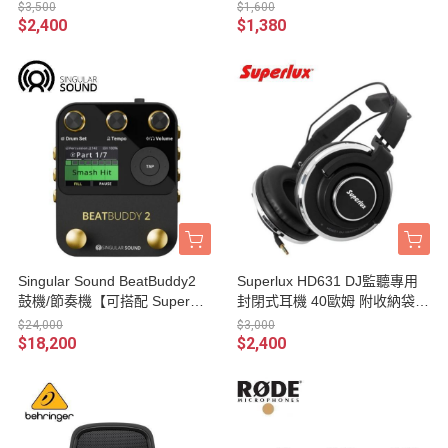
0】
/ C調】
$3,500
$1,600
$2,400
$1,380
Singular Sound BeatBuddy2
Superlux HD631 DJ監聽專用
鼓機/節奏機【可搭配 SuperSw
封閉式耳機 40歐姆 附收納袋、
itch 擴充踏板使用/原廠公司
轉接頭、3米線材/台灣保固公
$24,000
$3,000
貨】
司貨
$18,200
$2,400