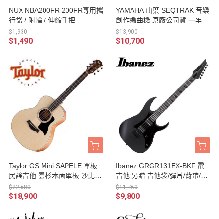
NUX NBA200FR 200FR專用攜
YAMAHA 山葉 SEQTRAK 音樂
行袋 / 附輪 / 伸縮手把
創作編曲機 原廠公司貨 一年保
固
$1,930
$13,900
$1,490
$10,700
Taylor GS Mini SAPELE 單板
Ibanez GRGR131EX-BKF 電
民謠吉他 雲杉木面單板 沙比利
吉他 另贈 吉他袋/彈片/背帶/導
側背板 附原廠琴袋 原廠公司貨
線/琴布 台灣公司貨
$22,680
$11,760
$18,900
$9,800