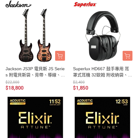
Jackson JS3P 電貝斯 JS Serie
Superlux HD667 鼓手專用 耳
s 附電貝斯袋、背帶、導線、琴
罩式耳機 32歐姆 附收納袋、轉
布、Pick 雙雙拾音器 / 台灣公
接頭、2米線材/台灣保固公司
$22,000
$2,400
司貨
貨
$18,800
$1,850