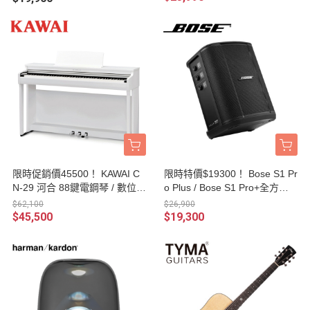
限時促銷價45500！ KAWAI C
限時特價$19300！ Bose S1 Pr
N-29 河合 88鍵電鋼琴 / 數位鋼
o Plus / Bose S1 Pro+全方位
琴 附贈 KAWAI鋼琴椅、譜架、
樂器音箱 / PA音響 / 藍芽喇叭 /
$62,100
$26,900
耳機、原廠保證書 台灣公司貨
街頭藝人專用 台灣公司貨
$45,500
$19,300