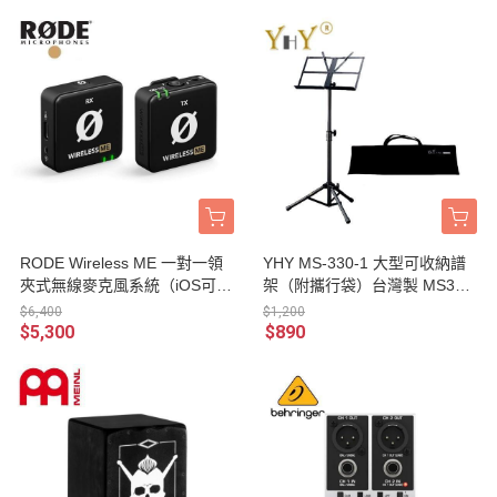
RODE Wireless ME 一對一領
YHY MS-330-1 大型可收納譜
夾式無線麥克風系統（iOS可用
架（附攜行袋）台灣製 MS330
／台灣代理公司貨）
1
$6,400
$1,200
$5,300
$890