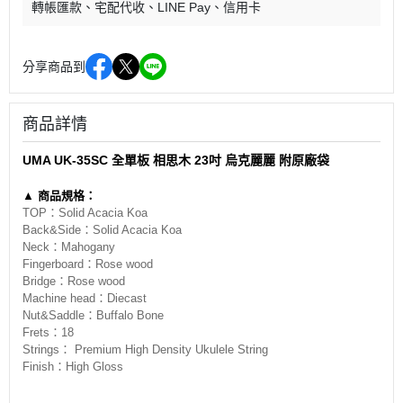
轉帳匯款
宅配代收
LINE Pay
信用卡
分享商品到
商品詳情
UMA UK-35SC 全單板 相思木 23吋 烏克麗麗 附原廠袋
▲ 商品規格：
TOP：Solid Acacia Koa
Back&Side：Solid Acacia Koa
Neck：Mahogany
Fingerboard：Rose wood
Bridge：Rose wood
Machine head：Diecast
Nut&Saddle：Buffalo Bone
Frets：18
Strings： Premium High Density Ukulele String
Finish：High Gloss