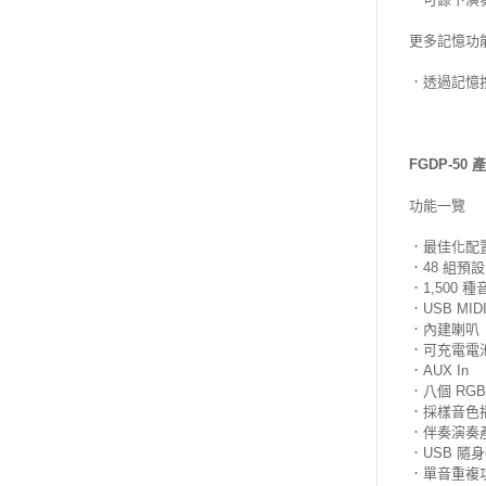
更多記憶功
．透過記憶
FGDP-50
功能一覽
．最佳化配
．48 組預
．1,500 
．USB MIDI
．內建喇叭
．可充電電
．AUX In
．八個 RGB
．採樣音色
．伴奏演奏
．USB 隨
．單音重複