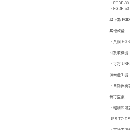
．FGDP-
．FGDP-
以下為 FGD
其他鼓墊
．八個 RG
回放取樣器
．可將 U
演奏產生器
．自動伴奏
音符重複
．輕觸即可
USB TO D
．可錄下演奏