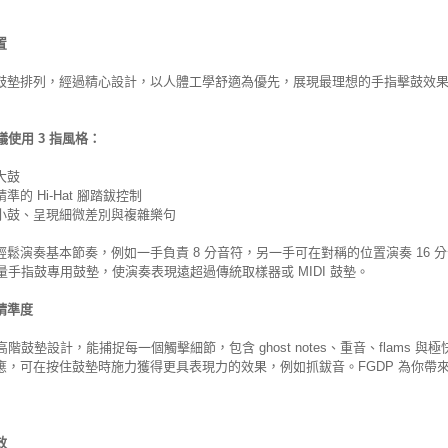
置
鼓墊排列，經過精心設計，以人體工學舒適為優先，展現最理想的手指擊鼓效
建議使用 3 指風格：
大鼓
的 Hi-Hat 腳踏鈸控制
小鼓、呈現細微差別與複雜樂句
輕鬆演奏基本節奏，例如一手負責 8 分音符，另一手可在對稱的位置演奏 16 
大量手指鼓專用鼓墊，使演奏表現遠超過傳統取樣器或 MIDI 鼓墊。
精準度
用高階鼓墊設計，能捕捉每一個觸擊細節，包含 ghost notes、重音、flams 
應，可在按住鼓墊時施力獲得更具表現力的效果，例如抓鈸音。FGDP 為你帶
效