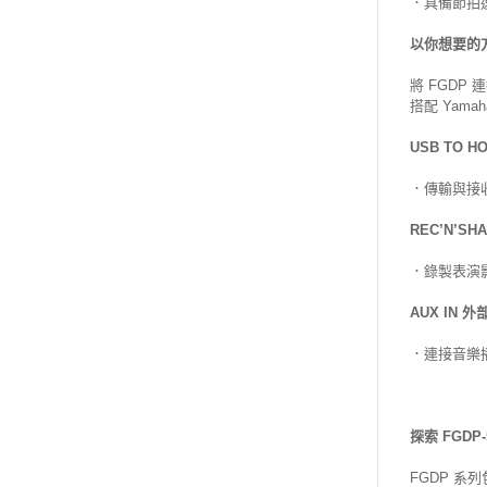
．具備節拍
以你想要的
將 FGDP
搭配 Yama
USB TO H
．傳輸與接收
REC’N’S
．錄製表演
AUX IN 
．連接音樂
探索 FGD
FGDP 系列包