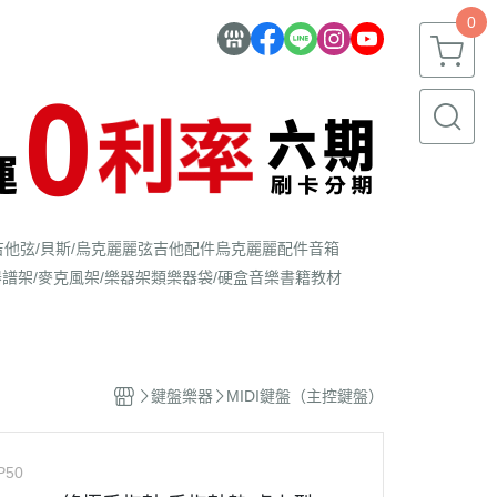
0
吉他弦/貝斯/烏克麗麗弦
吉他配件
烏克麗麗配件
音箱
器
譜架/麥克風架/樂器架類
樂器袋/硬盒
音樂書籍教材
鍵盤樂器
MIDI鍵盤（主控鍵盤）
P50