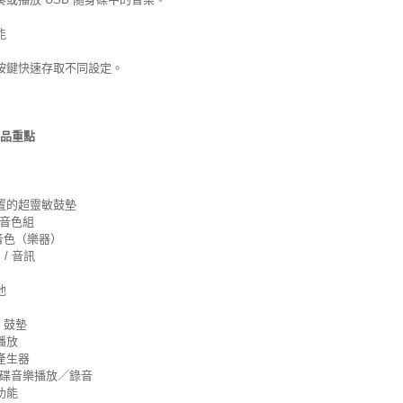
能
按鍵快速存取不同設定。
 產品重點
置的超靈敏鼓墊
設音色組
種音色（樂器）
 / 音訊
池
 鼓墊
播放
產生器
身碟音樂播放／錄音
功能