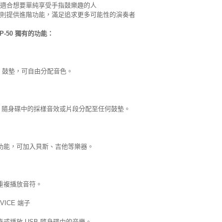
30 適合想要單純享受手指鼓樂趣的人
50 則提供進階功能，滿足追求更多可能性的演奏者
P-50 獨有的功能：
B 鼓墊，可自由分配音色。
SB 隨身碟中的採樣音效或片段分配至任何鼓墊。
功能，可加入貝斯、吉他等樂器。
重複播放音符。
EVICE 端子
或播放 USB 隨身碟中的音樂。