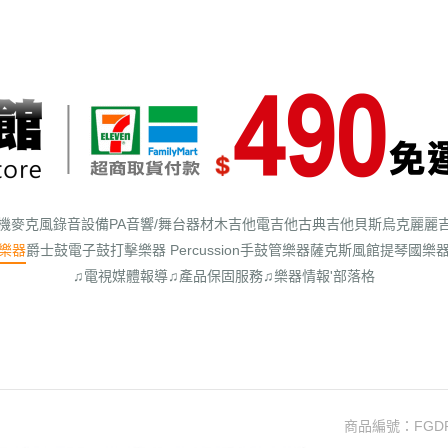
機
麥克風
錄音設備
PA音響/舞台器材
木吉他
電吉他
古典吉他
貝斯
烏克麗麗
樂器
爵士鼓
電子鼓
打擊樂器 Percussion
手鼓
管樂器
薩克斯風館
提琴
國樂
♫電視媒體報導
♫產品保固服務
♫樂器情報'部落格
商品編號：
FGD