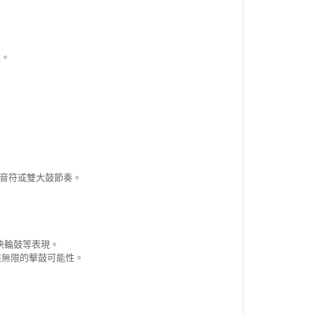
果。
分音符或雙大鼓節奏。
與極快輪鼓等表現。
來無限的擊鼓可能性。