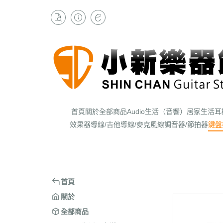
首頁
關於
全部商品
Audio生活（音響）
居家生活
耳
效果器
導線/吉他導線/麥克風線
調音器/節拍器
鍵盤
首頁
關於
全部商品