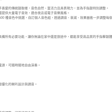
手喜愛的傳統鼓取樣，音色自然、富活力且具表現力，並為手指鼓特別調整。
還提供大量電子音效，適合夜店或電子音樂風格。
1,500 種音色中挑選，自訂個人音色組，透過調音、衰減、效果器進一步調整
具備所有必要功能，讓你無論在家中還是旅途中，都能享受高品質的手指擊鼓
電源，可隨時隨地自由演奏。
鼓優化的喇叭設計與調音。