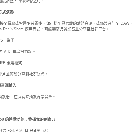
速度調整，可做練習之用。
方式演奏
 連接至電腦或智慧型裝置後，你可搭配最喜愛的軟體音源，或錄製音訊至 DAW
ha Rec’n’Share 應用程式，可錄製高品質影音並分享至社群平台。
OST 端子
 MIDI 與音訊資料。
HARE 應用程式
影片並輕鬆分享到社群媒體。
外部音源輸入
播放器，在演奏時播放背景音樂。
P-50 的進階功能：發揮你的創造力
含 FGDP-30 與 FGDP-50：