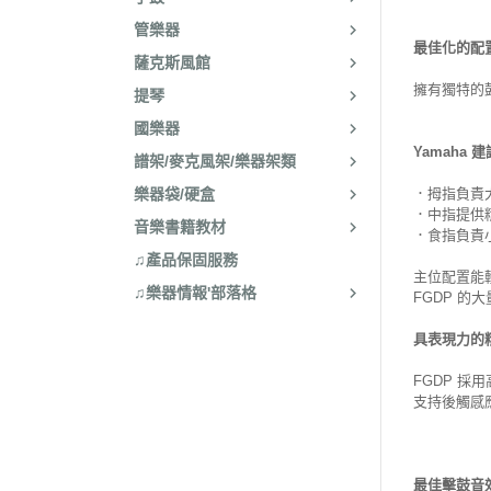
管樂器
最佳化的配
薩克斯風館
擁有獨特的
提琴
國樂器
Yamaha 
譜架/麥克風架/樂器架類
樂器袋/硬盒
．拇指負責
．中指提供精準
音樂書籍教材
．食指負責
♫產品保固服務
主位配置能
♫樂器情報'部落格
FGDP 的
具表現力的
FGDP 採
支持後觸感
最佳擊鼓音