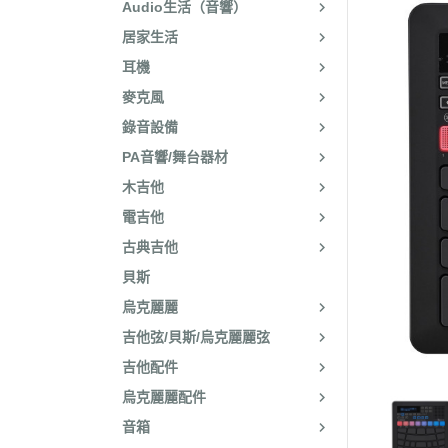
Audio生活（音響）
居家生活
耳機
麥克風
錄音設備
PA音響/舞台器材
木吉他
電吉他
古典吉他
貝斯
烏克麗麗
吉他弦/貝斯/烏克麗麗弦
吉他配件
烏克麗麗配件
音箱