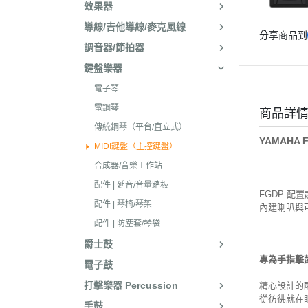
效果器
導線/吉他導線/麥克風線
分享商品到
調音器/節拍器
鍵盤樂器
電子琴
電鋼琴
商品詳
傳統鋼琴（平台/直立式）
YAMAHA 
MIDI鍵盤（主控鍵盤）
合成器/音樂工作站
配件 | 延音/音量踏板
FGDP 
配件 | 琴椅/琴架
內建喇叭與
配件 | 防塵套/琴袋
爵士鼓
專為手指擊
電子鼓
打擊樂器 Percussion
精心設計的
從彷彿就在
手鼓