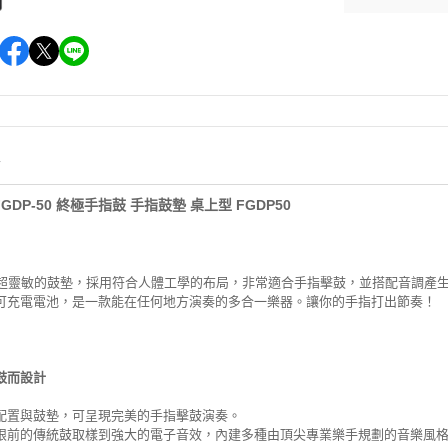
情
FGDP-50 終極手指鼓 手指鼓墊 桌上型 FGDP50
配置超靈敏的鼓墊，採用符合人體工學的布局，非常適合手指擊鼓，並搭配音調產
可充電電池，是一款能在任何地方演奏的多合一樂器。讓你的手指打出節奏！
鼓而設計
配置與鼓墊，可呈現完美的手指擊鼓演奏。
眼前的傳統鼓取樣到強大的電子音效，內建多種由頂尖專業樂手規劃的音樂風格。Y