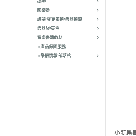
提琴
國樂器
譜架/麥克風架/樂器架類
樂器袋/硬盒
音樂書籍教材
♫產品保固服務
♫樂器情報'部落格
小新樂