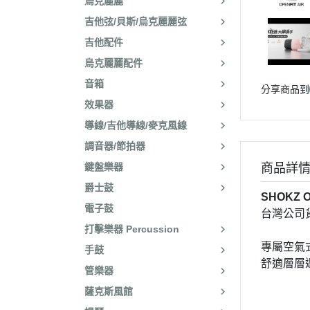
烏克麗麗
吉他弦/貝斯/烏克麗麗弦
吉他配件
烏克麗麗配件
音箱
分享商品到
效果器
導線/吉他導線/麥克風線
調音器/節拍器
鍵盤樂器
商品詳
爵士鼓
SHOKZ 
電子鼓
台灣公司
打擊樂器 Percussion
專屬空氣
手鼓
舒適層層
管樂器
薩克斯風館