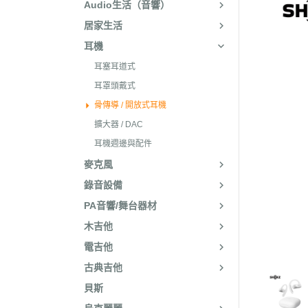
Audio生活（音響）
居家生活
耳機
耳塞耳道式
耳罩頭戴式
骨傳導 / 開放式耳機
擴大器 / DAC
耳機週邊與配件
麥克風
錄音設備
PA音響/舞台器材
木吉他
電吉他
古典吉他
貝斯