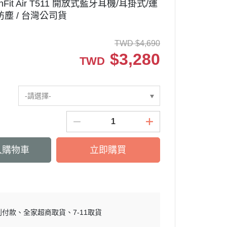
nFit Air T511 開放式藍牙耳機/耳掛式/運
塵 / 台灣公司貨
TWD
$
4,690
$
3,280
TWD
-請選擇-
入購物車
立即購買
到付款
全家超商取貨
7-11取貨