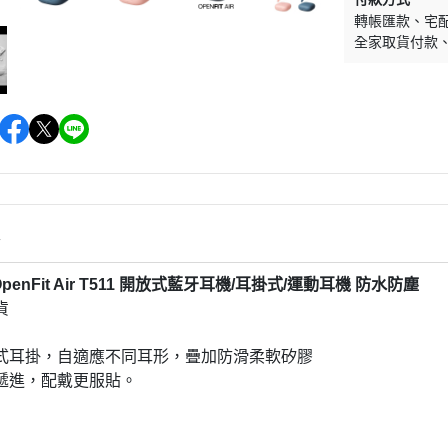
轉帳匯款
宅
全家取貨付款
情
OpenFit Air T511 開放式藍牙耳機/耳掛式/運動耳機 防水防塵
貨
式耳掛，自適應不同耳形，疊加防滑柔軟矽膠
遞進，配戴更服貼。