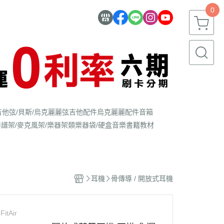
0
吉他弦/貝斯/烏克麗麗弦
吉他配件
烏克麗麗配件
音箱
器
譜架/麥克風架/樂器架類
樂器袋/硬盒
音樂書籍教材
耳機
骨傳導 / 開放式耳機
FitAir