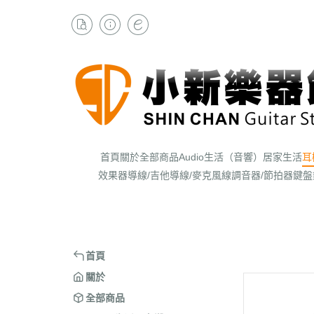
首頁
關於
全部商品
Audio生活（音響）
居家生活
耳
效果器
導線/吉他導線/麥克風線
調音器/節拍器
鍵盤
首頁
關於
全部商品