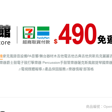
機
麥克風
錄音設備
PA音響/舞台器材
木吉他
電吉他
古典吉他
貝斯
烏克麗麗
樂器
爵士鼓
電子鼓
打擊樂器 Percussion
手鼓
管樂器
薩克斯風館
提琴
國樂
♫電視媒體報導
♫產品保固服務
♫樂器情報'部落格
商品編號：
Open