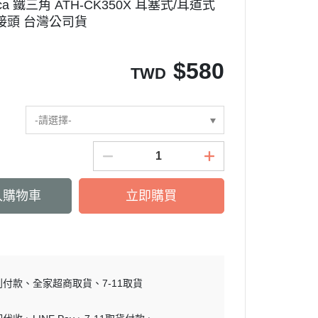
hnica 鐵三角 ATH-CK350X 耳塞式/耳道式
m接頭 台灣公司貨
$
580
TWD
-請選擇-
入購物車
立即購買
到付款
全家超商取貨
7-11取貨