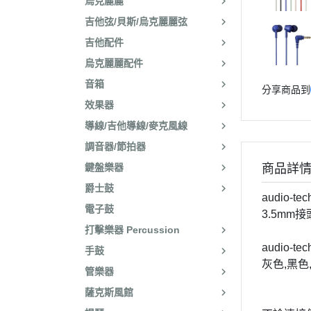
烏克麗麗
吉他弦/貝斯/烏克麗麗弦
吉他配件
烏克麗麗配件
音箱
分享商品到
效果器
導線/吉他導線/麥克風線
調音器/節拍器
鍵盤樂器
商品詳
爵士鼓
audio-t
電子鼓
3.5mm
打擊樂器 Percussion
audio-te
手鼓
灰色,黑色
管樂器
薩克斯風館