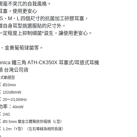
現毫不突兀的自我風格。
耳塞，使用更安心
、S、M、L 四個尺寸的抗菌加工矽膠耳塞，
據自身耳型挑選服貼的尺寸外，
一定程度上抑制細菌*滋生，讓使用更安心。
菌、金黄葡萄球菌等。
echnica 鐵三角 ATH-CK350X 耳塞式/耳道式耳機
接頭 台灣公司貨
閉式動圈型
：
Ø10mm
：
102dB/mW
：
20～23,000Hz
功率：
40mW
：
24Ω
：
Ø3.5mm 鍍金立體聲迷你插頭（L型）
：
1.2ｍ（Y型）（左右導線為相同長度）
g