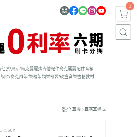
0
吉他弦/貝斯/烏克麗麗弦
吉他配件
烏克麗麗配件
音箱
器
譜架/麥克風架/樂器架類
樂器袋/硬盒
音樂書籍教材
耳機
耳塞耳道式
CK350X