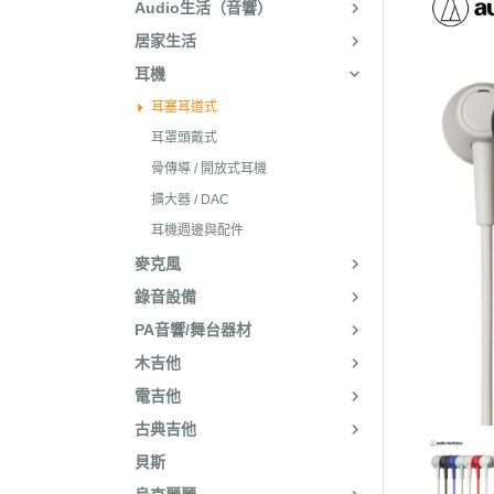
Audio生活（音響）
居家生活
耳機
耳塞耳道式
耳罩頭戴式
骨傳導 / 開放式耳機
擴大器 / DAC
耳機週邊與配件
麥克風
錄音設備
PA音響/舞台器材
木吉他
電吉他
古典吉他
貝斯