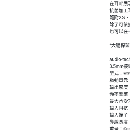
在耳畔展
抗菌加工
隨附XS
除了可依
也可以在
*大腸桿
audio-t
3.5mm
型式：
密
驅動單元
輸出感度
頻率響應
最大承受
輸入阻抗
輸入端子
導線長度
重量：
約4