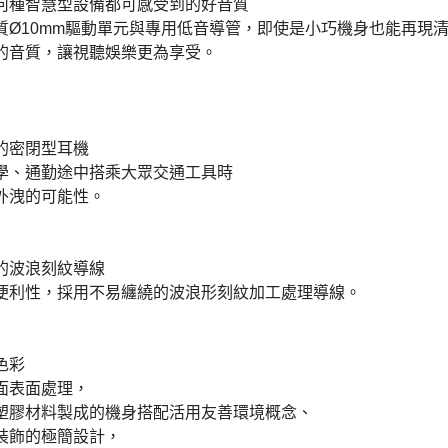
何種智慧型設備都可感受到的好音質
質Ø10mm驅動單元與專用低音導管，即使是小巧機身也能再現
的音質，讓視聽娛樂更為享受。
的密閉型耳機
學、通勤途中搭乘大眾交通工具時
外洩的可能性。
的波浪刻紋導線
便利性，採用不易纏繞的波浪形刻紋加工處理導線。
色彩
面表面處理，
塑膠材料製成的機身搭配活用友善環境概念、
裝飾的極簡設計，