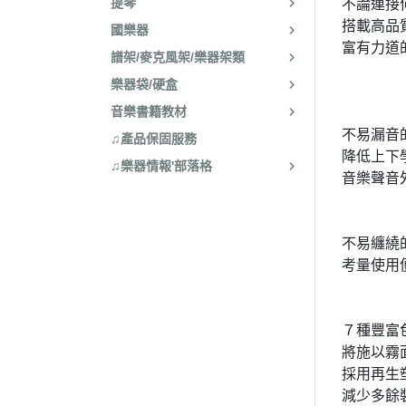
提琴
不論連接
搭載高品
國樂器
富有力道
譜架/麥克風架/樂器架類
樂器袋/硬盒
音樂書籍教材
不易漏音
♫產品保固服務
降低上下
♫樂器情報'部落格
音樂聲音
不易纏繞
考量使用
７種豐富
將施以霧
採用再生
減少多餘