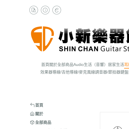
首頁
關於
全部商品
Audio生活（音響）
居家生活
耳
效果器
導線/吉他導線/麥克風線
調音器/節拍器
鍵盤
首頁
關於
全部商品