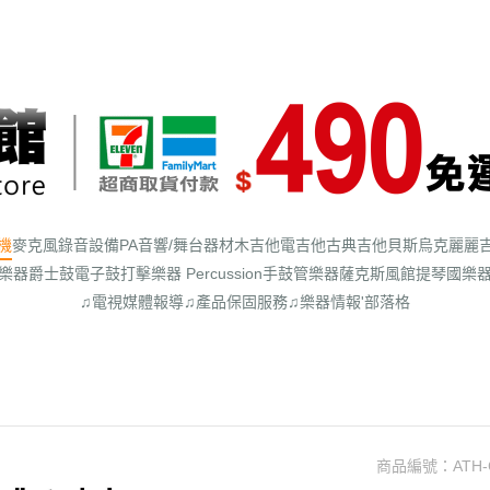
機
麥克風
錄音設備
PA音響/舞台器材
木吉他
電吉他
古典吉他
貝斯
烏克麗麗
樂器
爵士鼓
電子鼓
打擊樂器 Percussion
手鼓
管樂器
薩克斯風館
提琴
國樂
♫電視媒體報導
♫產品保固服務
♫樂器情報'部落格
商品編號：
ATH-