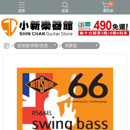
0
選單
搜尋
購物車
吉他弦/貝斯/烏克麗
貝斯弦
麗弦