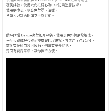
覆民謠弦，使用六角柱蕊心及EXP防銹塗層技術，
使​​用壽命長，以音色華麗、溫暖、
音量大與舒適的彈奏手感著稱。
隨琴附贈 Deluxe豪華加厚琴袋，使用黑色斜線尼龍製成。
搭配天鵝絨裡布覆耐摔抗震的珍珠棉，琴袋厚度達2公分。
前側有拉鏈口袋可收納，側邊有單邊提把，
背面有雙肩背帶，讓你攜帶方便。