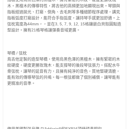
木。黑檀木的傳導特性，將吉他的高頻更加地顯現出來。琴頸與
指板經過拋光、打磨、倒角、去毛刺等多種細節程序處理，講究
指板弧度打磨設計，能符合手指弧度，讓持琴手感更加舒適。上
弦枕寬度為44mm，，並在3, 5, 7, 9, 12, 15格鑲嵌白貝殼圓點造
型設計。擁有21格琴格讓彈奏音域更廣。
琴橋 / 弦枕
鳥吉他定製的造型琴橋，使用烏黑色澤的黑檀木，擁有緊密的木
紋硬度，硬度更勝玫瑰木，能支撐琴的後段琴弦張力。搭配水牛
骨弦枕，讓琴的延音有力，且擁有純淨的音色，質地堅硬清脆，
能有效的傳導琴弦的共鳴。每一根弦都做了個別補償，讓琴能有
更精准的音準。
使用美國製弦品牌 D'Addario®的EXP16頂級磷青銅包