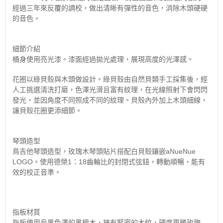
經過三年來反覆的調校，做出清晰有彈性的音色，消除木頭硬硬
的音色。
細節介紹
桶身使用亮光漆。漆面經過拋光處理，展現高度的光澤感。
花圈以綠貝殼與木頭做設計。綠貝殼由自然貝類手工採集後，經
人工挑選清洗打磨，色澤光滑且富有紋理，在光線照射下會閃閃
發光，並因角度不同照成不同的紋理。貝殼內外加上木頭細線，
讓貝殼花圈更添細節。
琴頭造型
鳥吉他琴頭造型，玫瑰木琴頭貼片搭配白貝殼鑲嵌aNueNue
LOGO。使用德榮1：18齒輪比的封閉式弦鈕，轉動順暢，能有
效的校正音準。
指板材質
指板使用烏黑色澤的黑檀木，擁有緊密的木紋，硬度更勝玫瑰