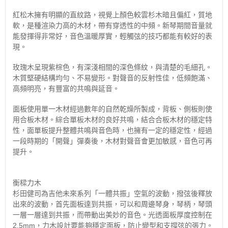
紅松木擁有明顯的直紋路，視覺上顏色較雲杉木暗且偏紅，質地
軟，是種渲染力高的木材，帶有穿透性的中頻。新琴期間音量就
能發揮得非常好，音色溫暖厚實，輕觸弦的技巧都能有較好的表
現。
玫瑰木呈現紫棕色，有深淺相間的深色條紋，與清楚的毛細孔。
木質堅硬結構均勻、不易變形。對聲音的反射性佳，低頻飽滿、
高頻明亮，有豐富的共鳴與延音。
面板使用單一木材經過數年的自然乾燥所製成，背板、側板則使
用合板木材。綜合單板木材的良好共鳴，結合合板木材的穩定特
性，面單板提升整體共鳴與音色時，也擁有一定的穩定性，經過
一段時期的「開聲」彈奏後，木材對聲音會更加敏感，音色可再
提升。
衡樑力木
杉田健司為吉他未來系列「一體共振」空氣的波動，撥弦後釋放
出來的波動，首先面板達到共振，可以和周邊琴身，琴柄，琴頭
一層一層達到共振，而帶動出美妙的音色。光透面板厚度控制在
2.5mm，力木設計要能夠穩定面板，防止變型和支撐弦的張力。