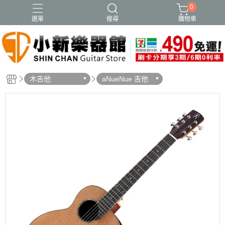
0
選單
搜尋
購物車
木吉他
aNueNue 吉他