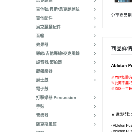
烏克麗麗
吉他弦/貝斯/烏克麗麗弦
分享商品到
吉他配件
烏克麗麗配件
音箱
效果器
商品詳
導線/吉他導線/麥克風線
調音器/節拍器
Ableton
鍵盤樂器
※內附軟體有
爵士鼓
※此商品無7
電子鼓
※原廠一年
打擊樂器 Percussion
手鼓
▲
產品特性
:
管樂器
薩克斯風館
- Ableto
- Ablet