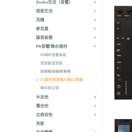
Audio生活（音響）
居家生活
耳機
麥克風
錄音設備
PA音響/舞台器材
PA喇叭音響系統
混音器/混音座
取樣機/鼓機/節奏機
DJ器材/黑膠唱片機/DJ唱盤
喇叭架/立架
木吉他
電吉他
古典吉他
貝斯