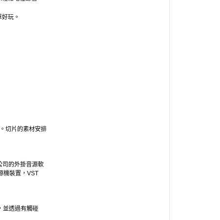
單好玩。
。切片的素材安
排
公司的外掛音源軟
源機裝置，VST
，
並透過有觸碰