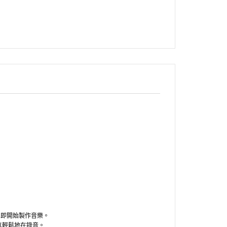
ite，立即開始製作音樂。
可以輕鬆地在錄音。