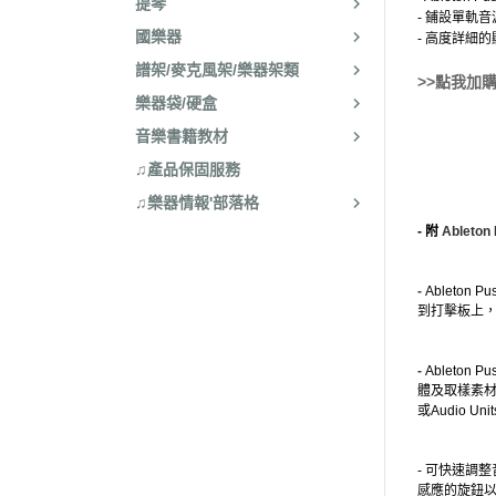
提琴
- 鋪設單軌
國樂器
- 高度詳細
譜架/麥克風架/樂器架類
>>點我加
樂器袋/硬盒
音樂書籍教材
♫產品保固服務
♫樂器情報'部落格
- 附
Ableton
-
Ableto
到打擊板上
-
Ableton
體及取樣素材，
或Audio 
- 可快速調
感應的旋鈕