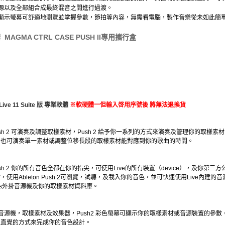
音源以及全部組合成最終混音之間進行過渡。
的顯示螢幕可舒適地瀏覽並掌握參數，節拍等內容，無需看電腦，製作音樂從未如此簡
購
MAGMA CTRL CASE PUSH II專用攜行盒
 Live 11 Suite 版 專業軟體
※軟硬體一但輸入啓用序號後 將無法退換貨
n Push 2 可演奏及調整取樣素材，Push 2 給予你一系列的方式來演奏及管理你的取樣
素材
，也可演奏單一素材或調整位移長段的取樣素材能對應到你的
歌曲的時間。
 Push 2 你的所有音色全都在你的指尖，可使用Live的所有裝置（device），及你
第三方
使用Ableton Push 2可瀏覽，試聽，及載入你的音色，
並可快速使用Live內建的音
Units外掛音源機及你的取樣素材資料庫。
整音源機，取樣素材及效果器，Push2 彩色螢幕可顯示你的取樣素材或音源裝置的參數
以直覺的方式來完成你的音色設計。