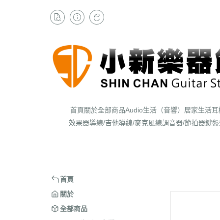
首頁
關於
全部商品
Audio生活（音響）
居家生活
耳
效果器
導線/吉他導線/麥克風線
調音器/節拍器
鍵盤
首頁
關於
全部商品