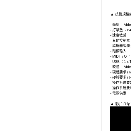
▲
技術規格如
- 類型 ：Ab
- 打擊墊 ：
- 速度敏感 
- 其他控制器
- 編碼器/點
- 踏板輸入 
- MIDI I / O
- USB ：1 x 
- 軟體 ：Ablet
- 硬體要求 ( 
- 硬體要求 (
- 操作系統要求
- 操作系統要求
- 電源供應 
▲ 影片介紹