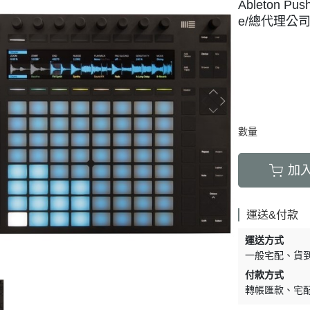
Ableton Pus
e/總代理公
數量
加
運送&付款
運送方式
一般宅配
貨
付款方式
轉帳匯款
宅