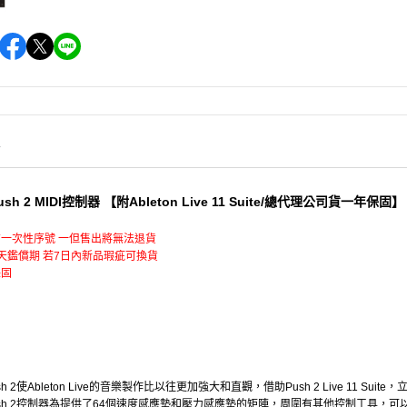
情
 Push 2 MIDI控制器 【附Ableton Live 11 Suite/總代理公司貨一年保固】
一次性序號 一但售出將無法退貨
天鑑償期 若7日內新品瑕疵可換貨
保固
n Push 2使Ableton Live的音樂製作比以往更加強大和直觀，借助Push 2 Live 11 Su
on Push 2控制器為提供了64個速度感應墊和壓力感應墊的矩陣，周圍有其他控制工具，