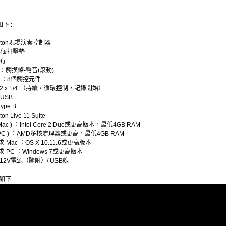
下 :
leton現場演奏控制器
64個打擊墊
：有
 ：觸摸條-彎音(滾動)
數 ：8個觸控元件
：2 x 1/4“（持續，循環控制，記錄開始）
 ：USB
Type B
on Live 11 Suite
Mac ) ：Intel Core 2 Duo或更高版本，最低4GB RAM
 PC ) ：AMD多核處理器或更高，最低4GB RAM
-Mac ：OS X 10.11.6或更高版本
-PC ：Windows 7或更高版本
：12V電源（隨附）/ USB線
如下 :