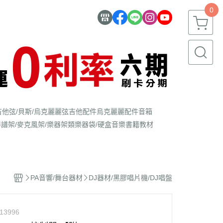
0
吉他弦/貝斯/烏克麗麗弦
吉他配件
烏克麗麗配件
音箱
器
譜架/麥克風架/樂器架類
樂器袋/硬盒
音樂書籍教材
PA音響/舞台器材
DJ器材/黑膠唱片機/DJ唱盤
13996