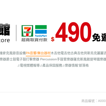
機
麥克風
錄音設備
PA音響/舞台器材
木吉他
電吉他
古典吉他
貝斯
烏克麗麗
樂器
爵士鼓
電子鼓
打擊樂器 Percussion
手鼓
管樂器
薩克斯風館
提琴
國樂
♫電視媒體報導
♫產品保固服務
♫樂器情報'部落格
商品編號：
A000